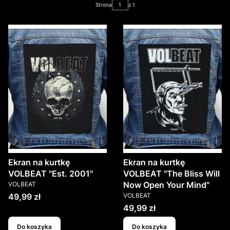
Strona
z 1
Ekran na kurtkę
Ekran na kurtkę
VOLBEAT "Est. 2001"
VOLBEAT "The Bliss Will
PRODUCENT
Now Open Your Mind"
VOLBEAT
PRODUCENT
Cena
49,99 zł
VOLBEAT
Cena
49,99 zł
Do koszyka
Do koszyka