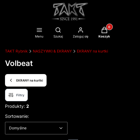
Produkty w koszyku
Otwórz wyszukiwarkę
Menu
Szukaj
Zaloguj się
Koszyk
TAKT Rybnik
NASZYWKI & EKRANY
EKRANY na kurtki
Volbeat
EKRANY na kurtki
Filtry
Produkty:
2
Lista produktów
Domyślne
Sortowanie:
Domyślne