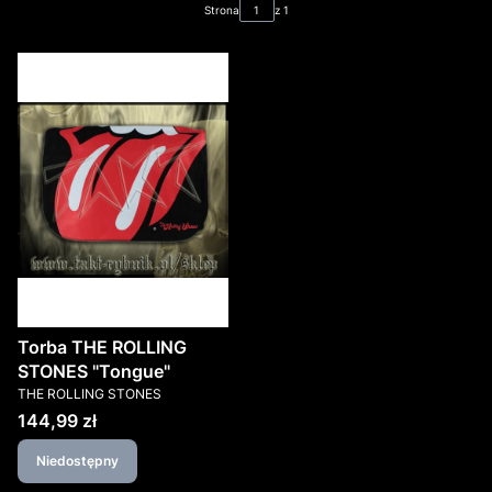
Strona
z 1
Torba THE ROLLING
STONES "Tongue"
PRODUCENT
THE ROLLING STONES
Cena
144,99 zł
Niedostępny