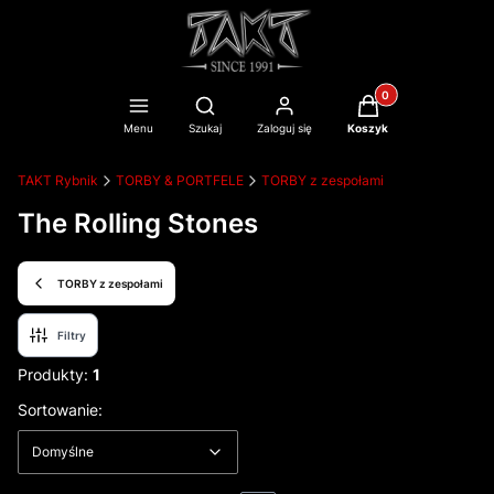
Produkty w koszyku
Otwórz wyszukiwarkę
Menu
Szukaj
Zaloguj się
Koszyk
TAKT Rybnik
TORBY & PORTFELE
TORBY z zespołami
The Rolling Stones
TORBY z zespołami
Filtry
Produkty:
1
Lista produktów
Domyślne
Sortowanie:
Domyślne