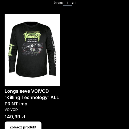
Strona
z 1
Longsleeve VOIVOD
"Killing Technology" ALL
PRINT imp.
PRODUCENT
VOIVOD
Cena
149,99 zł
Zobacz produkt