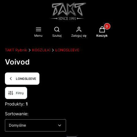
Produkty w koszyku
Otwórz wyszukiwarkę
Menu
Szukaj
Zaloguj się
Koszyk
TAKT Rybnik
KOSZULKI
LONGSLEEVE
Voivod
LONGSLEEVE
Filtry
Produkty:
1
Lista produktów
Domyślne
Sortowanie:
Domyślne