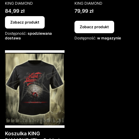
PRODUCENT
PRODUCENT
KING DIAMOND
KING DIAMOND
Cena
Cena
84,99 zł
79,99 zł
Zobacz produkt
Zobacz produkt
Dostępność:
spodziewana
dostawa
Dostępność:
w magazynie
Koszulka KING