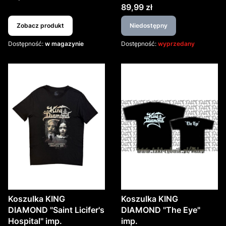
Cena
89,99 zł
Zobacz produkt
Niedostępny
Dostępność:
w magazynie
Dostępność:
wyprzedany
Koszulka KING
Koszulka KING
DIAMOND "Saint Licifer's
DIAMOND "The Eye"
Hospital" imp.
imp.