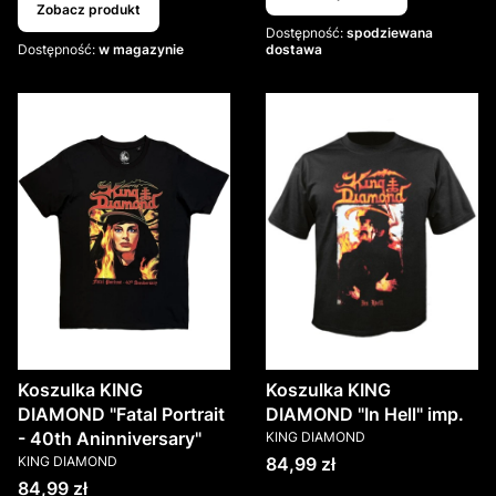
Zobacz produkt
Dostępność:
spodziewana
Dostępność:
w magazynie
dostawa
Koszulka KING
Koszulka KING
DIAMOND "Fatal Portrait
DIAMOND "In Hell" imp.
PRODUCENT
- 40th Aninniversary"
KING DIAMOND
PRODUCENT
Cena
KING DIAMOND
84,99 zł
Cena
84,99 zł