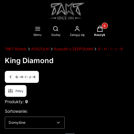
Produkty w koszyku
Otwórz wyszukiwarkę
Menu
Szukaj
Zaloguj się
Koszyk
TAKT Rybnik
KOSZULKI
Koszulki z ZESPOŁAMI
G - H - I - J - K
King Diamond
G - H - I - J - K
Filtry
Produkty:
9
Lista produktów
Domyślne
Sortowanie:
Domyślne