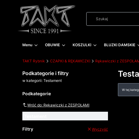
Menu
OBUWIE
KOSZULKI
BLUZKI DAMSKIE
TAKT Rybnik
CZAPKI & RĘKAWICZKI
Rękawiczki z ZESPOŁA
Test
Podkategorie i filtry
w kategorii: Testament
Lista
W tej kate
Podkategorie
Wróć do: Rękawiczki z ZESPOŁAMI
Testament
Filtry
Wyczyść