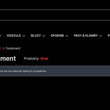
KOSZULE
BLUZY
SPODNIE
PASY & KLAMRY
P
MI
Testament
ament
Produkty:
Brak
 produktów
gorii nie ma obecnie żadnych produktów