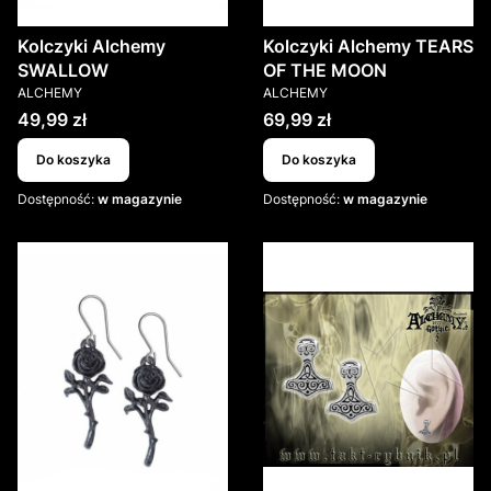
Kolczyki Alchemy
Kolczyki Alchemy TEARS
SWALLOW
OF THE MOON
PRODUCENT
PRODUCENT
ALCHEMY
ALCHEMY
Cena
Cena
49,99 zł
69,99 zł
Do koszyka
Do koszyka
Dostępność:
w magazynie
Dostępność:
w magazynie