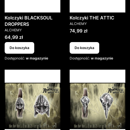
Kolczyki BLACKSOUL
Kolczyki THE ATTIC
PRODUCENT
DROPPERS
ALCHEMY
PRODUCENT
Cena
ALCHEMY
74,99 zł
Cena
64,99 zł
Do koszyka
Do koszyka
Dostępność:
w magazynie
Dostępność:
w magazynie