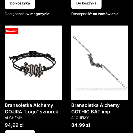
Do koszyka
Do koszyka
Dostępność:
w magazynie
Dostępność:
na zamówienie
Nowość
Bransoletka Alchemy
Bransoletka Alchemy
GOJIRA "Logo" sznurek
GOTHIC BAT imp.
PRODUCENT
PRODUCENT
ALCHEMY
ALCHEMY
Cena
Cena
94,99 zł
84,99 zł