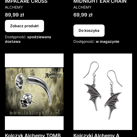
IMPALARE CROSS
MIDNIGHT EAR CHAIN
PRODUCENT
PRODUCENT
ALCHEMY
ALCHEMY
Cena
Cena
89,99 zł
69,99 zł
Zobacz produkt
Do koszyka
Dostępność:
spodziewana
dostawa
Dostępność:
w magazynie
Kolczyk Alchemy TOMB
Kolczyki Alchemy A