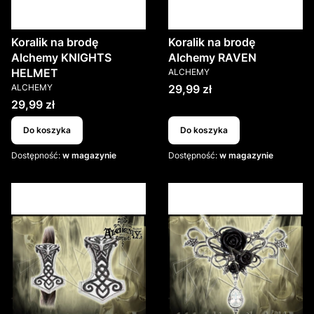
Koralik na brodę
Koralik na brodę
Alchemy KNIGHTS
Alchemy RAVEN
PRODUCENT
HELMET
ALCHEMY
PRODUCENT
Cena
ALCHEMY
29,99 zł
Cena
29,99 zł
Do koszyka
Do koszyka
Dostępność:
w magazynie
Dostępność:
w magazynie