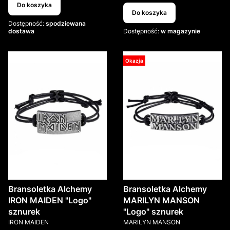
Do koszyka
Do koszyka
Dostępność:
spodziewana
dostawa
Dostępność:
w magazynie
Okazja
Bransoletka Alchemy
Bransoletka Alchemy
IRON MAIDEN "Logo"
MARILYN MANSON
sznurek
"Logo" sznurek
PRODUCENT
PRODUCENT
IRON MAIDEN
MARILYN MANSON