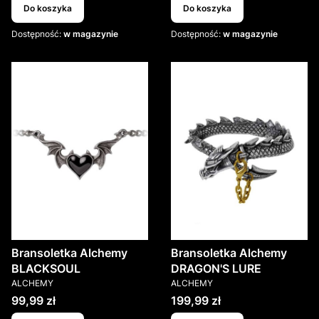
Do koszyka
Do koszyka
Dostępność:
w magazynie
Dostępność:
w magazynie
Bransoletka Alchemy
Bransoletka Alchemy
BLACKSOUL
DRAGON'S LURE
PRODUCENT
PRODUCENT
ALCHEMY
ALCHEMY
Cena
Cena
99,99 zł
199,99 zł