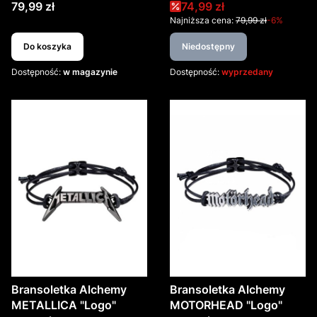
Cena
Cena promocyjna
79,99 zł
74,99 zł
Najniższa cena:
79,99 zł
-6%
Do koszyka
Niedostępny
Dostępność:
w magazynie
Dostępność:
wyprzedany
Bransoletka Alchemy
Bransoletka Alchemy
METALLICA "Logo"
MOTORHEAD "Logo"