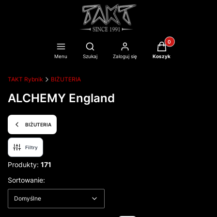
Produkty w koszyku
Otwórz wyszukiwarkę
Menu
Szukaj
Zaloguj się
Koszyk
TAKT Rybnik
BIŻUTERIA
ALCHEMY England
BIŻUTERIA
Filtry
Produkty:
171
Lista produktów
Domyślne
Sortowanie:
Domyślne