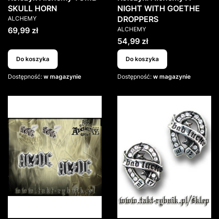
SKULL HORN
NIGHT WITH GOETHE
PRODUCENT
DROPPERS
ALCHEMY
PRODUCENT
Cena
69,99 zł
ALCHEMY
Cena
54,99 zł
Do koszyka
Do koszyka
Dostępność:
w magazynie
Dostępność:
w magazynie