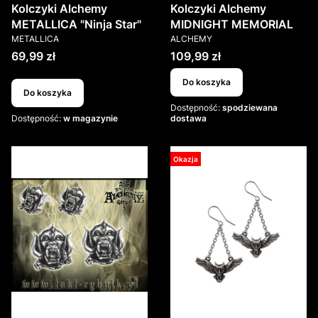
Kolczyki Alchemy
Kolczyki Alchemy
METALLICA "Ninja Star"
MIDNIGHT MEMORIAL
PRODUCENT
PRODUCENT
METALLICA
ALCHEMY
Cena
Cena
69,99 zł
109,99 zł
Do koszyka
Do koszyka
Dostępność:
spodziewana
Dostępność:
w magazynie
dostawa
Okazja