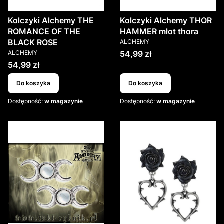
Kolczyki Alchemy THE
Kolczyki Alchemy THOR
ROMANCE OF THE
HAMMER młot thora
PRODUCENT
BLACK ROSE
ALCHEMY
PRODUCENT
Cena
ALCHEMY
54,99 zł
Cena
54,99 zł
Do koszyka
Do koszyka
Dostępność:
w magazynie
Dostępność:
w magazynie