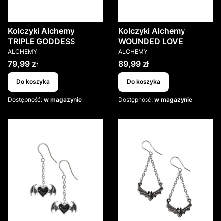
Kolczyki Alchemy
Kolczyki Alchemy
TRIPLE GODDESS
WOUNDED LOVE
PRODUCENT
PRODUCENT
ALCHEMY
ALCHEMY
Cena
Cena
79,99 zł
89,99 zł
Do koszyka
Do koszyka
Dostępność:
w magazynie
Dostępność:
w magazynie