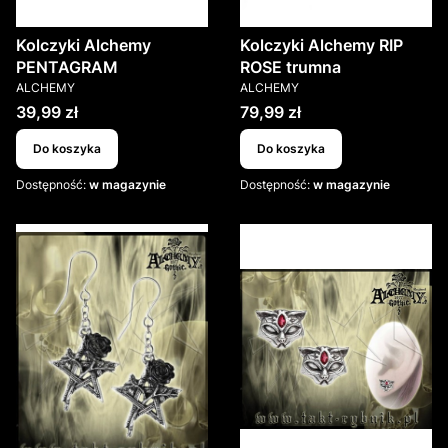
Kolczyki Alchemy
Kolczyki Alchemy RIP
PENTAGRAM
ROSE trumna
PRODUCENT
PRODUCENT
ALCHEMY
ALCHEMY
Cena
Cena
39,99 zł
79,99 zł
Do koszyka
Do koszyka
Dostępność:
w magazynie
Dostępność:
w magazynie