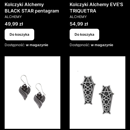
Kolczyki Alchemy
Kolczyki Alchemy EVE'S
BLACK STAR pentagram
TRIQUETRA
PRODUCENT
PRODUCENT
ALCHEMY
ALCHEMY
Cena
Cena
49,99 zł
54,99 zł
Do koszyka
Do koszyka
Dostępność:
w magazynie
Dostępność:
w magazynie