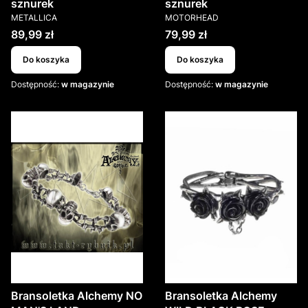
sznurek
sznurek
PRODUCENT
PRODUCENT
METALLICA
MOTORHEAD
Cena
Cena
89,99 zł
79,99 zł
Do koszyka
Do koszyka
Dostępność:
w magazynie
Dostępność:
w magazynie
Bransoletka Alchemy NO
Bransoletka Alchemy