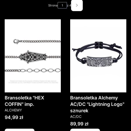
Strona
z 4
Następne produkty
Bransoletka "HEX
Bransoletka Alchemy
COFFIN" imp.
AC/DC "Lightning Logo"
PRODUCENT
sznurek
ALCHEMY
PRODUCENT
Cena
94,99 zł
AC/DC
Cena
89,99 zł