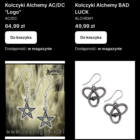
Kolczyki Alchemy AC/DC
Kolczyki Alchemy BAD
"Logo"
LUCK
PRODUCENT
PRODUCENT
AC/DC
ALCHEMY
Cena
Cena
64,99 zł
49,99 zł
Do koszyka
Do koszyka
Dostępność:
w magazynie
Dostępność:
w magazynie