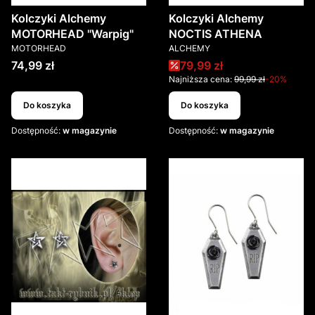
Kolczyki Alchemy
Kolczyki Alchemy
MOTORHEAD "Warpig"
NOCTIS ATHENA
PRODUCENT
PRODUCENT
MOTORHEAD
ALCHEMY
Cena
Cena promocyjna
74,99 zł
79,99 zł
Najniższa cena:
99,99 zł
-20%
Do koszyka
Do koszyka
Dostępność:
w magazynie
Dostępność:
w magazynie