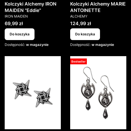
Kolczyki Alchemy IRON
Kolczyki Alchemy MARIE
MAIDEN "Eddie"
ANTOINETTE
PRODUCENT
PRODUCENT
IRON MAIDEN
ALCHEMY
Cena
Cena
69,99 zł
124,99 zł
Do koszyka
Do koszyka
Dostępność:
w magazynie
Dostępność:
w magazynie
Bestseller