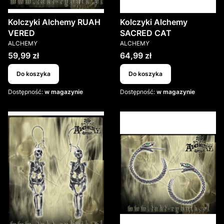
Kolczyki Alchemy RUAH
Kolczyki Alchemy
VERED
SACRED CAT
PRODUCENT
PRODUCENT
ALCHEMY
ALCHEMY
Cena
Cena
59,99 zł
64,99 zł
Do koszyka
Do koszyka
Dostępność:
w magazynie
Dostępność:
w magazynie