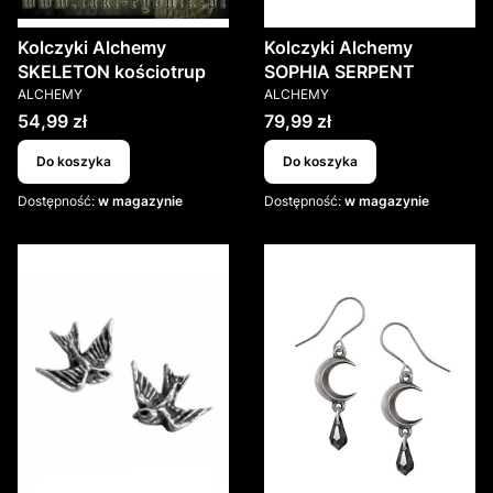
Kolczyki Alchemy
Kolczyki Alchemy
SKELETON kościotrup
SOPHIA SERPENT
PRODUCENT
PRODUCENT
ALCHEMY
ALCHEMY
Cena
Cena
54,99 zł
79,99 zł
Do koszyka
Do koszyka
Dostępność:
w magazynie
Dostępność:
w magazynie