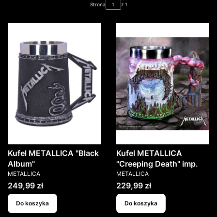
Strona
z 1
Kufel METALLICA "Black
Kufel METALLICA
Album"
"Creeping Death" imp.
PRODUCENT
PRODUCENT
METALLICA
METALLICA
Cena
Cena
249,99 zł
229,99 zł
Do koszyka
Do koszyka