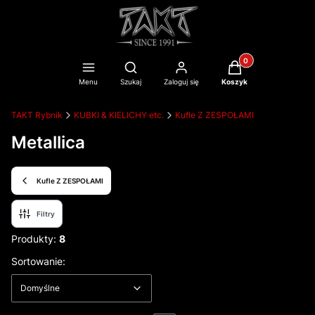
Produkty w koszyku
Otwórz wyszukiwarkę
Menu
Szukaj
Zaloguj się
Koszyk
TAKT Rybnik
KUBKI & KIELICHY etc.
Kufle Z ZESPOŁAMI
Metallica
Kufle Z ZESPOŁAMI
Filtry
Produkty:
8
Lista produktów
Domyślne
Sortowanie:
Domyślne