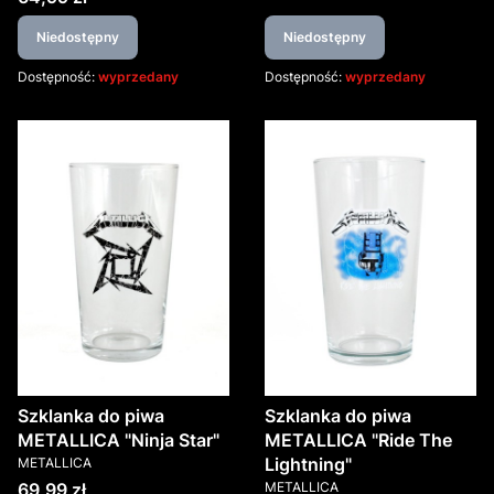
Niedostępny
Niedostępny
Dostępność:
wyprzedany
Dostępność:
wyprzedany
Szklanka do piwa
Szklanka do piwa
METALLICA "Ninja Star"
METALLICA "Ride The
PRODUCENT
Lightning"
METALLICA
PRODUCENT
Cena
69,99 zł
METALLICA