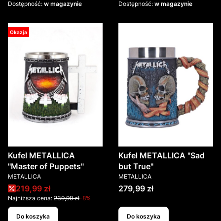
Dostępność:
w magazynie
Dostępność:
w magazynie
Okazja
Kufel METALLICA
Kufel METALLICA "Sad
"Master of Puppets"
but True"
PRODUCENT
PRODUCENT
METALLICA
METALLICA
Cena promocyjna
Cena
219,99 zł
279,99 zł
Najniższa cena:
239,99 zł
-8%
Do koszyka
Do koszyka