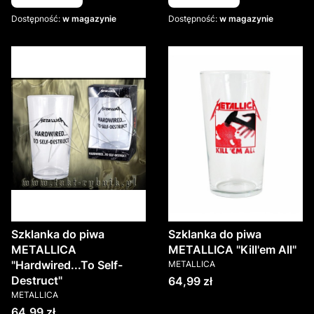
Dostępność:
w magazynie
Dostępność:
w magazynie
Szklanka do piwa
Szklanka do piwa
METALLICA
METALLICA "Kill'em All"
PRODUCENT
"Hardwired...To Self-
METALLICA
Destruct"
Cena
64,99 zł
PRODUCENT
METALLICA
Cena
64,99 zł