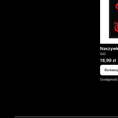
Naszywk
PRODUCEN
DIO
Cena
18,99 zł
Do kosz
Dostępność