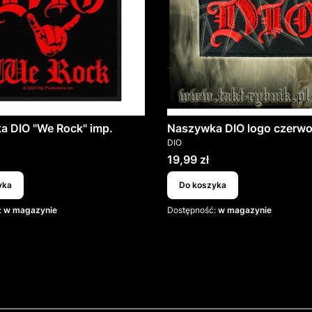
a DIO "We Rock" imp.
Naszywka DIO logo czerw
T
PRODUCENT
DIO
Cena
19,99 zł
yka
Do koszyka
:
w magazynie
Dostępność:
w magazynie