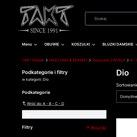
Menu
OBUWIE
KOSZULKI
BLUZKI DAMSKIE
TAKT Rybnik
NASZYWKI & EKRANY
Naszywki ZWYKŁE
A - 
Dio
Podkategorie i filtry
w kategorii: Dio
Lista
Sortowani
Podkategorie
Domyśln
Wróć do: A - B - C - D
Dio
Filtry
Wyczyść