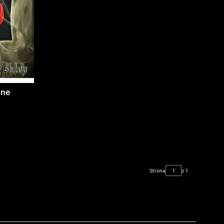
one
Strona
z 1