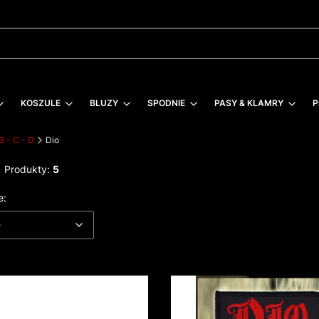
KOSZULE
BLUZY
SPODNIE
PASY & KLAMRY
P
B - C - D
Dio
Produkty:
5
 produktów
Domyślne
e:
e