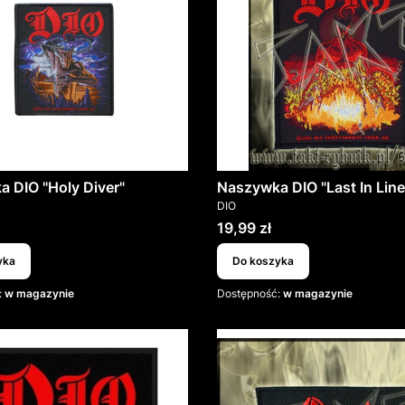
 DIO "Holy Diver"
Naszywka DIO "Last In Line
T
PRODUCENT
DIO
Cena
19,99 zł
yka
Do koszyka
:
w magazynie
Dostępność:
w magazynie