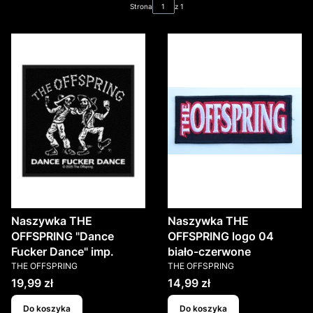
Strona
z 1
Naszywka THE
Naszywka THE
OFFSPRING "Dance
OFFSPRING logo 04
Fucker Dance" imp.
biało-czerwone
PRODUCENT
PRODUCENT
THE OFFSPRING
THE OFFSPRING
Cena
Cena
19,99 zł
14,99 zł
Do koszyka
Do koszyka