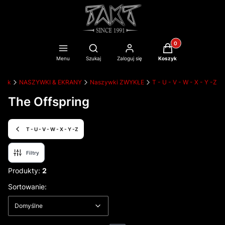
Produkty w koszyku
Otwórz wyszukiwarkę
Menu
Szukaj
Zaloguj się
Koszyk
bnik
NASZYWKI & EKRANY
Naszywki ZWYKŁE
T - U - V - W - X - Y -Z
The Offspring
T - U - V - W - X - Y -Z
Filtry
Produkty:
2
Lista produktów
Domyślne
Sortowanie:
Domyślne