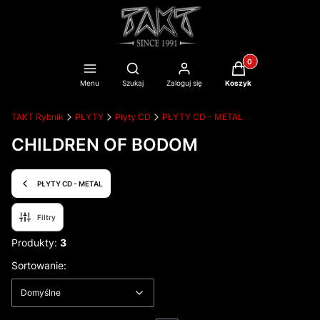
Produkty w koszyku
Otwórz wyszukiwarkę
Menu
Szukaj
Zaloguj się
Koszyk
TAKT Rybnik
PŁYTY
Płyty CD
PŁYTY CD - METAL
CHILDREN OF BODOM
PŁYTY CD - METAL
Filtry
Produkty:
3
Lista produktów
Domyślne
Sortowanie:
Domyślne