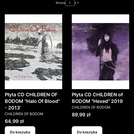
Strona
z 1
Płyta CD CHILDREN OF
Płyta CD CHILDREN of
BODOM "Halo Of Blood"
BODOM "Hexed" 2019
PRODUCENT
- 2013'
CHILDREN OF BODOM
PRODUCENT
Cena
CHILDREN OF BODOM
89,99 zł
Cena
64,99 zł
Do koszyka
Do koszyka