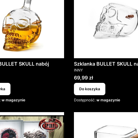
 BULLET SKULL nabój
Szklanka BULLET SKULL n
T
PRODUCENT
INNY
Cena
69,99 zł
yka
Do koszyka
:
w magazynie
Dostępność:
w magazynie