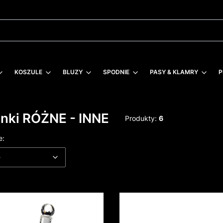
KOSZULE
BLUZY
SPODNIE
PASY & KLAMRY
P
anki RÓŻNE - INNE
Produkty:
6
 produktów
Domyślne
e:
e