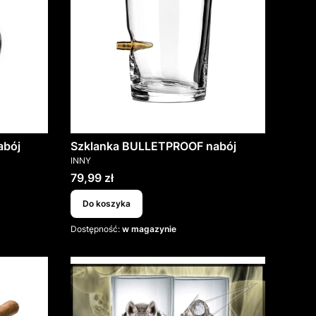
abój
Szklanka BULLETPROOF nabój
PRODUCENT
INNY
Cena
79,99 zł
Do koszyka
Dostępność:
w magazynie