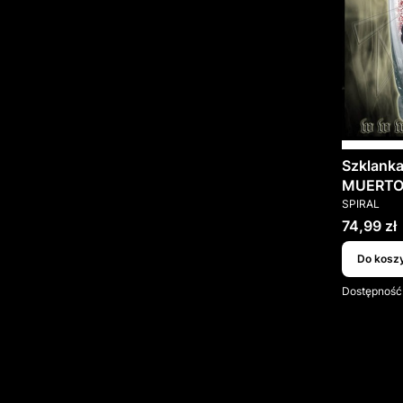
Szklank
MUERTO 
PRODUCEN
SPIRAL
Cena
74,99 zł
Do kosz
Dostępność