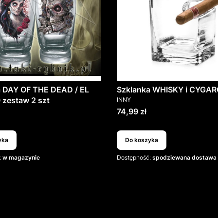
a DAY OF THE DEAD / EL
Szklanka WHISKY i CYGAR
PRODUCENT
zestaw 2 szt
INNY
T
Cena
74,99 zł
yka
Do koszyka
:
w magazynie
Dostępność:
spodziewana dostawa