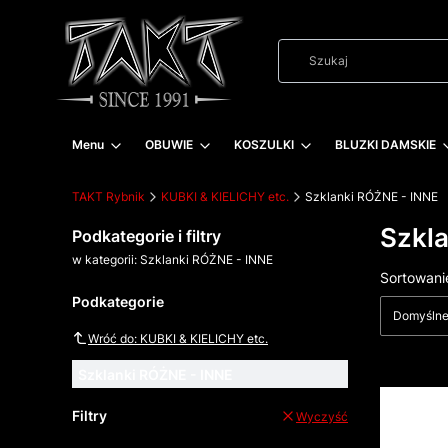
Menu
OBUWIE
KOSZULKI
BLUZKI DAMSKIE
TAKT Rybnik
KUBKI & KIELICHY etc.
Szklanki RÓŻNE - INNE
Szkl
Podkategorie i filtry
w kategorii: Szklanki RÓŻNE - INNE
Lista
Sortowani
Podkategorie
Domyśln
Wróć do: KUBKI & KIELICHY etc.
Szklanki RÓŻNE - INNE
Filtry
Wyczyść