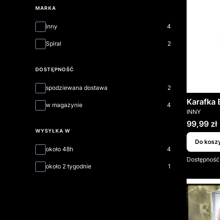
MARKA
Marka
inny
4
Spiral
2
DOSTĘPNOŚĆ
Dostępność
spodziewana dostawa
2
Karafka
w magazynie
4
PRODUCEN
INNY
Cena
99,99 zł
WYSYŁKA W
Do kosz
Wysyłka w
około 48h
4
Dostępność
około 2 tygodnie
1