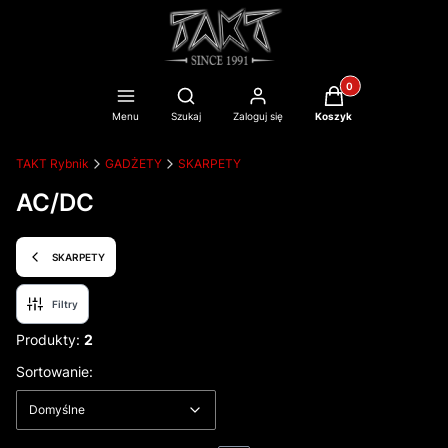
Produkty w koszyku
Otwórz wyszukiwarkę
Menu
Szukaj
Zaloguj się
Koszyk
TAKT Rybnik
GADŻETY
SKARPETY
AC/DC
SKARPETY
Filtry
Produkty:
2
Lista produktów
Domyślne
Sortowanie:
Domyślne