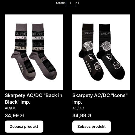
Strona
z 1
Skarpety AC/DC "Back in
Skarpety AC/DC "Icons"
Black" imp.
imp.
PRODUCENT
PRODUCENT
AC/DC
AC/DC
Cena
Cena
34,99 zł
34,99 zł
Zobacz produkt
Zobacz produkt