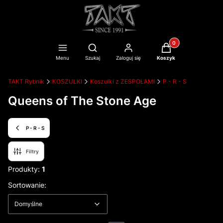
Produkty w koszyku
Otwórz wyszukiwarkę
Menu
Szukaj
Zaloguj się
Koszyk
TAKT Rybnik
KOSZULKI
Koszulki z ZESPOŁAMI
P - R - S
Queens of The Stone Age
P - R - S
Filtry
Produkty:
1
Lista produktów
Domyślne
Sortowanie:
Domyślne