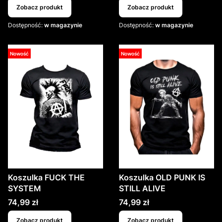
Zobacz produkt
Zobacz produkt
Dostępność:
w magazynie
Dostępność:
w magazynie
Nowość
Nowość
Koszulka FUCK THE
Koszulka OLD PUNK IS
SYSTEM
STILL ALIVE
Cena
Cena
74,99 zł
74,99 zł
Zobacz produkt
Zobacz produkt