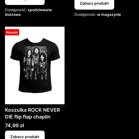
Zobacz produkt
Dostępność:
spodziewana
dostawa
Dostępność:
w magazynie
Nowość
Koszulka ROCK NEVER
DIE flip flap chaplin
Cena
74,99 zł
Zobacz produkt