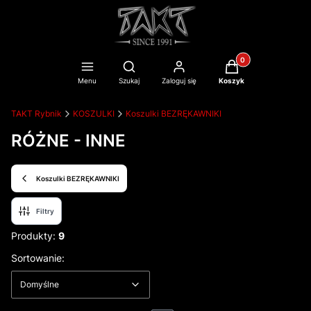
Produkty w koszyku
Otwórz wyszukiwarkę
Menu
Szukaj
Zaloguj się
Koszyk
TAKT Rybnik
KOSZULKI
Koszulki BEZRĘKAWNIKI
RÓŻNE - INNE
Koszulki BEZRĘKAWNIKI
Filtry
Produkty:
9
Lista produktów
Domyślne
Sortowanie:
Domyślne