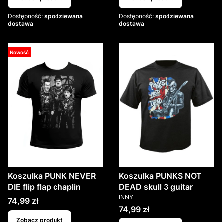
Dostępność:
spodziewana
Dostępność:
spodziewana
dostawa
dostawa
Nowość
Koszulka PUNK NEVER
Koszulka PUNKS NOT
DIE flip flap chaplin
DEAD skull 3 guitar
PRODUCENT
INNY
Cena
74,99 zł
Cena
74,99 zł
Zobacz produkt