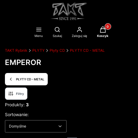
Produkty w koszyku
Otwórz wyszukiwarkę
Menu
Szukaj
Zaloguj się
Koszyk
TAKT Rybnik
PŁYTY
Płyty CD
PŁYTY CD - METAL
EMPEROR
PŁYTY CD - METAL
Filtry
Produkty:
3
Lista produktów
Domyślne
Sortowanie:
Domyślne