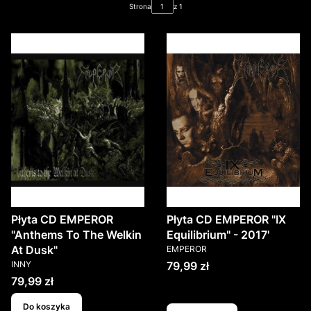
Strona
z 1
Płyta CD EMPEROR
Płyta CD EMPEROR "IX
"Anthems To The Welkin
Equilibrium" - 2017'
PRODUCENT
At Dusk"
EMPEROR
PRODUCENT
Cena
INNY
79,99 zł
Cena
79,99 zł
Do koszyka