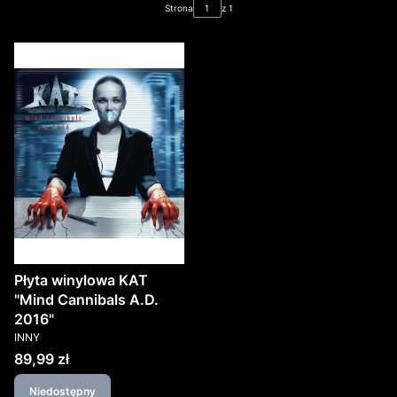
Strona
z 1
Płyta winylowa KAT
"Mind Cannibals A.D.
2016"
PRODUCENT
INNY
Cena
89,99 zł
Niedostępny