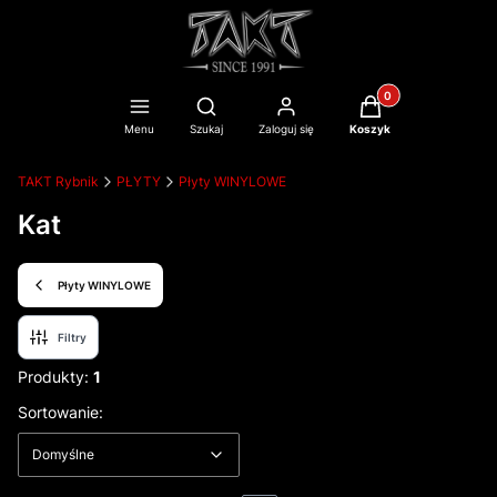
Produkty w koszyku
Otwórz wyszukiwarkę
Menu
Szukaj
Zaloguj się
Koszyk
TAKT Rybnik
PŁYTY
Płyty WINYLOWE
Kat
Płyty WINYLOWE
Filtry
Produkty:
1
Lista produktów
Domyślne
Sortowanie:
Domyślne