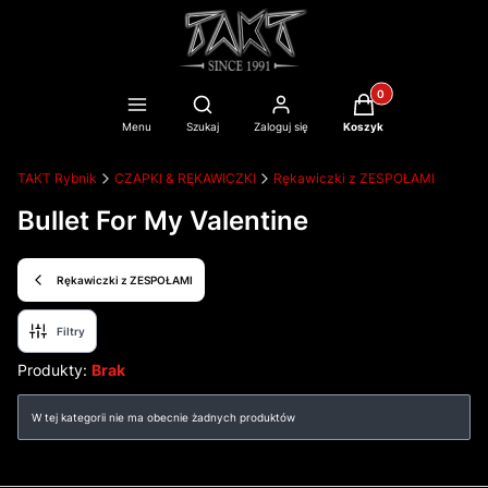
Produkty w koszyku
Otwórz wyszukiwarkę
Menu
Szukaj
Zaloguj się
Koszyk
TAKT Rybnik
CZAPKI & RĘKAWICZKI
Rękawiczki z ZESPOŁAMI
Bullet For My Valentine
Rękawiczki z ZESPOŁAMI
Filtry
Produkty:
Brak
Lista produktów
W tej kategorii nie ma obecnie żadnych produktów