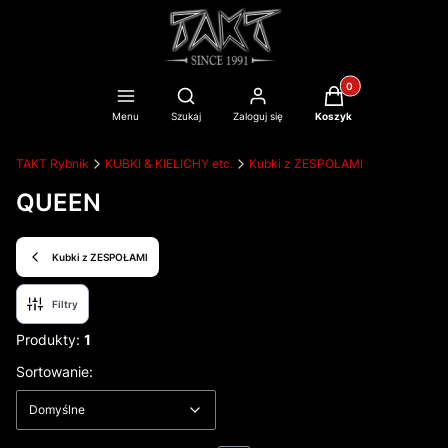
Produkty w koszyku
Otwórz wyszukiwarkę
Menu
Szukaj
Zaloguj się
Koszyk
TAKT Rybnik
KUBKI & KIELICHY etc.
Kubki z ZESPOŁAMI
QUEEN
Kubki z ZESPOŁAMI
Filtry
Produkty:
1
Lista produktów
Domyślne
Sortowanie:
Domyślne