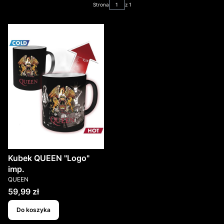
Strona
z 1
Kubek QUEEN "Logo"
imp.
PRODUCENT
QUEEN
Cena
59,99 zł
Do koszyka