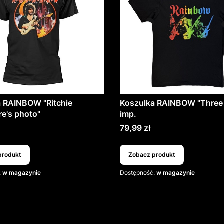
a RAINBOW "Ritchie
Koszulka RAINBOW "Three 
e's photo"
imp.
T
Cena
79,99 zł
produkt
Zobacz produkt
:
w magazynie
Dostępność:
w magazynie