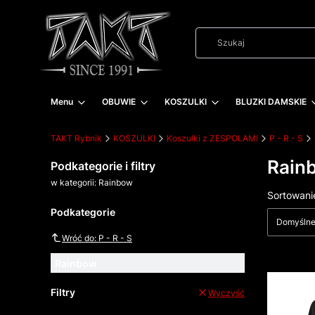
Menu
OBUWIE
KOSZULKI
BLUZKI DAMSKIE
TAKT Rybnik
KOSZULKI
Koszulki z ZESPOŁAMI
P - R - S
Rain
Podkategorie i filtry
w kategorii: Rainbow
Lista
Sortowani
Podkategorie
Domyśln
Wróć do: P - R - S
Rainbow
Filtry
Wyczyść