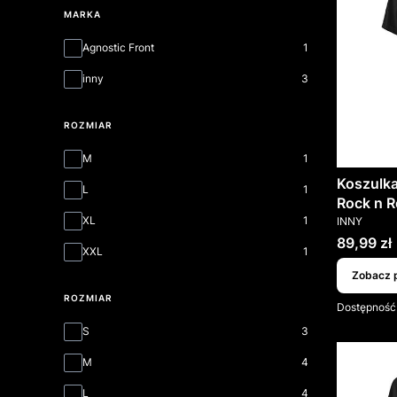
MARKA
Marka
Agnostic Front
1
inny
3
ROZMIAR
rozmiar
M
1
Koszulk
L
1
Rock n Ro
PRODUCEN
XL
1
INNY
Cena
89,99 zł
XXL
1
Zobacz 
ROZMIAR
Dostępność
Rozmiar
S
3
M
4
L
4