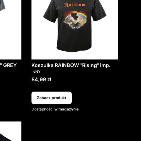
g" GREY
Koszulka RAINBOW "Rising" imp.
PRODUCENT
INNY
Cena
84,99 zł
Zobacz produkt
Dostępność:
w magazynie