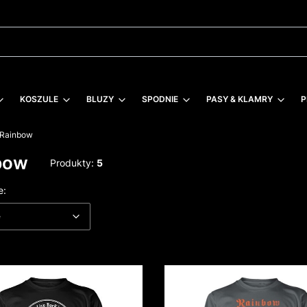
KOSZULE
BLUZY
SPODNIE
PASY & KLAMRY
P
Rainbow
bow
Produkty:
5
 produktów
Domyślne
e:
e