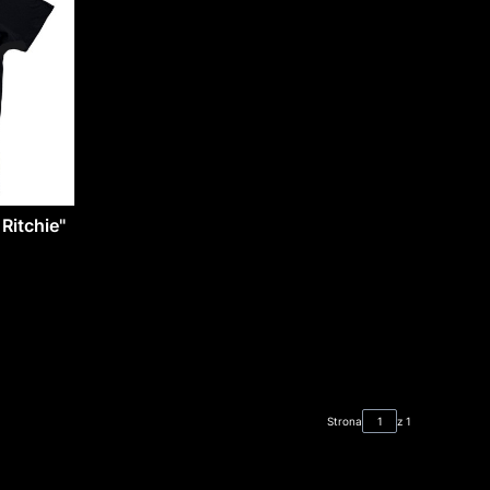
Ritchie"
Strona
z 1