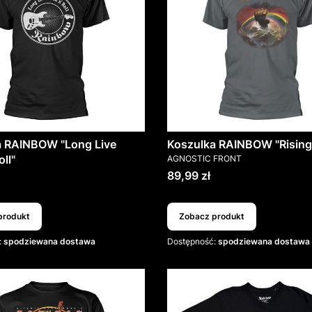
a RAINBOW "Long Live
Koszulka RAINBOW "Risin
PRODUCENT
ll"
AGNOSTIC FRONT
T
Cena
89,99 zł
produkt
Zobacz produkt
:
spodziewana dostawa
Dostępność:
spodziewana dostawa