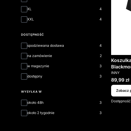
XL
4
XXL
4
DOSTĘPNOŚĆ
Dostępność
spodziewana dostawa
4
na zamówienie
2
Koszulk
Blackmor
w magazynie
3
PRODUCEN
INNY
dostępny
3
Cena
89,99 zł
Zobacz 
WYSYŁKA W
Dostępność
Wysyłka w
około 48h
3
około 2 tygodnie
3