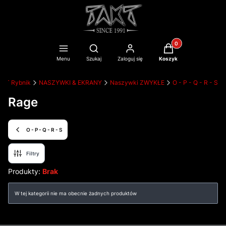
Produkty w koszyku
Otwórz wyszukiwarkę
Menu
Szukaj
Zaloguj się
Koszyk
AKT Rybnik
NASZYWKI & EKRANY
Naszywki ZWYKŁE
O - P - Q - R - S
Rage
O - P - Q - R - S
Filtry
Produkty:
Brak
Lista produktów
W tej kategorii nie ma obecnie żadnych produktów