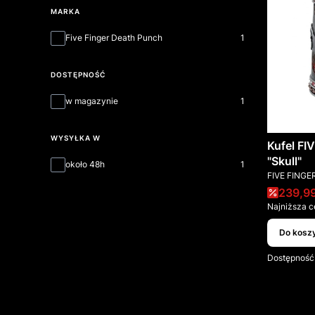
MARKA
Marka
Five Finger Death Punch
1
DOSTĘPNOŚĆ
Dostępność
w magazynie
1
WYSYŁKA W
Kufel F
"Skull"
Wysyłka w
około 48h
1
PRODUCEN
FIVE FING
Cena 
239,99
Najniższa c
Do kosz
Dostępność