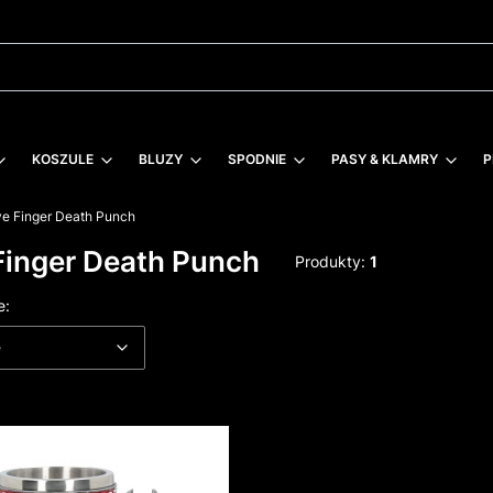
KOSZULE
BLUZY
SPODNIE
PASY & KLAMRY
P
ve Finger Death Punch
Finger Death Punch
Produkty:
1
 produktów
Domyślne
e:
e