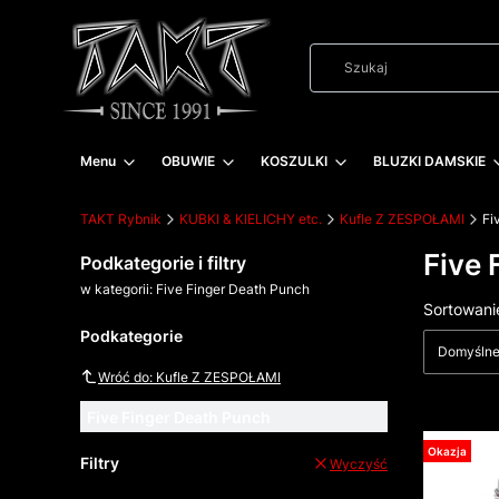
Menu
OBUWIE
KOSZULKI
BLUZKI DAMSKIE
TAKT Rybnik
KUBKI & KIELICHY etc.
Kufle Z ZESPOŁAMI
Fi
Five 
Podkategorie i filtry
w kategorii: Five Finger Death Punch
Lista
Sortowani
Podkategorie
Domyśln
Wróć do: Kufle Z ZESPOŁAMI
Five Finger Death Punch
Okazja
Filtry
Wyczyść