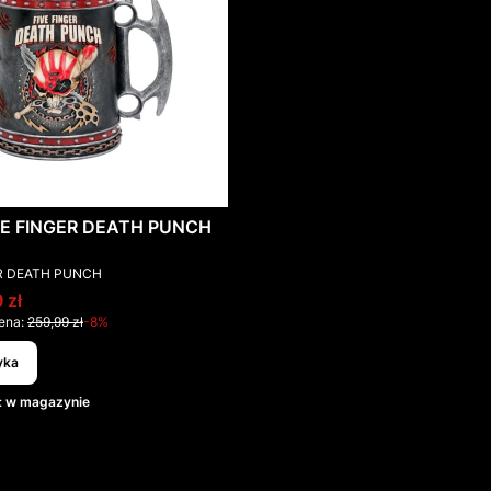
IVE FINGER DEATH PUNCH
T
ER DEATH PUNCH
promocyjna
 zł
ena:
259,99 zł
-8%
yka
:
w magazynie