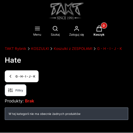
Produkty w koszyku
Otwórz wyszukiwarkę
Menu
Szukaj
Zaloguj się
Koszyk
TAKT Rybnik
KOSZULKI
Koszulki z ZESPOŁAMI
G - H - I - J - K
Hate
G - H - I - J - K
Filtry
Produkty:
Brak
Lista produktów
W tej kategorii nie ma obecnie żadnych produktów