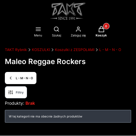
Produkty w koszyku
Otwórz wyszukiwarkę
Menu
Szukaj
Zaloguj się
Koszyk
TAKT Rybnik
KOSZULKI
Koszulki z ZESPOŁAMI
L - M - N - O
Maleo Reggae Rockers
L - M - N - O
Filtry
Produkty:
Brak
Lista produktów
W tej kategorii nie ma obecnie żadnych produktów