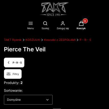
Produkty w koszyku
Otwórz wyszukiwarkę
Menu
Szukaj
Zaloguj się
Koszyk
TAKT Rybnik
KOSZULKI
Koszulki z ZESPOŁAMI
P - R - S
Pierce The Veil
P - R - S
Filtry
Produkty:
2
Lista produktów
Domyślne
Sortowanie:
Domyślne