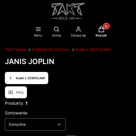
Produkty w koszyku
Otwórz wyszukiwarkę
Menu
Szukaj
Zaloguj się
Koszyk
TAKT Rybnik
KUBKI & KIELICHY etc.
Kubki z ZESPOŁAMI
JANIS JOPLIN
Kubki z ZESPOŁAMI
Filtry
Produkty:
1
Lista produktów
Domyślne
Sortowanie:
Domyślne