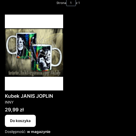
Strona
z 1
Kubek JANIS JOPLIN
PRODUCENT
INNY
Cena
29,99 zł
Do koszyka
Dostępność:
w magazynie