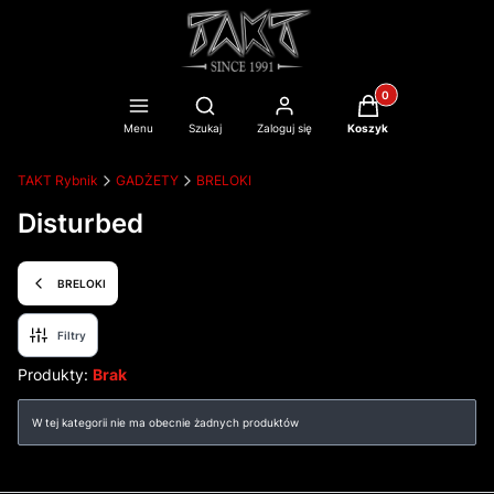
Produkty w koszyku
Otwórz wyszukiwarkę
Menu
Szukaj
Zaloguj się
Koszyk
TAKT Rybnik
GADŻETY
BRELOKI
Disturbed
BRELOKI
Filtry
Produkty:
Brak
Lista produktów
W tej kategorii nie ma obecnie żadnych produktów