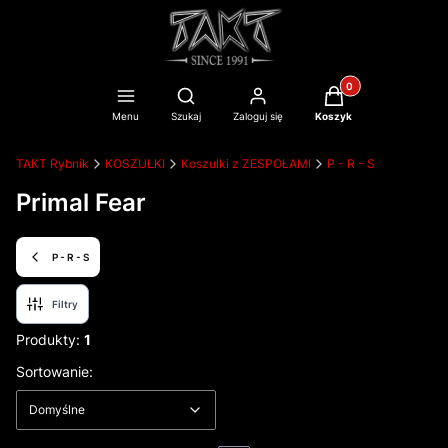
Produkty w koszyku
Otwórz wyszukiwarkę
Menu
Szukaj
Zaloguj się
Koszyk
TAKT Rybnik
KOSZULKI
Koszulki z ZESPOŁAMI
P - R - S
Primal Fear
P - R - S
Filtry
Produkty:
1
Lista produktów
Domyślne
Sortowanie:
Domyślne