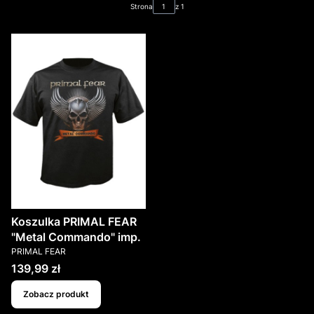
Strona
z 1
Koszulka PRIMAL FEAR
"Metal Commando" imp.
PRODUCENT
PRIMAL FEAR
Cena
139,99 zł
Zobacz produkt