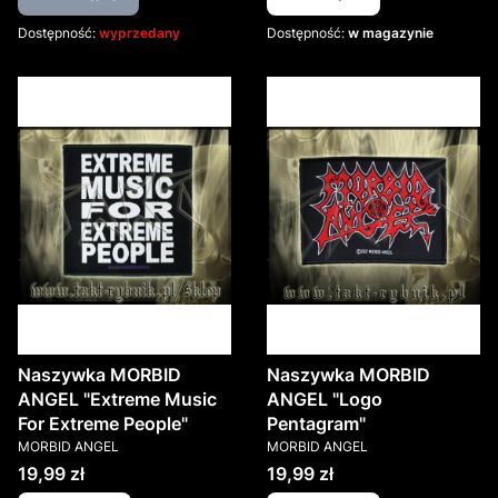
Dostępność:
wyprzedany
Dostępność:
w magazynie
Naszywka MORBID
Naszywka MORBID
ANGEL "Extreme Music
ANGEL "Logo
For Extreme People"
Pentagram"
PRODUCENT
PRODUCENT
MORBID ANGEL
MORBID ANGEL
Cena
Cena
19,99 zł
19,99 zł