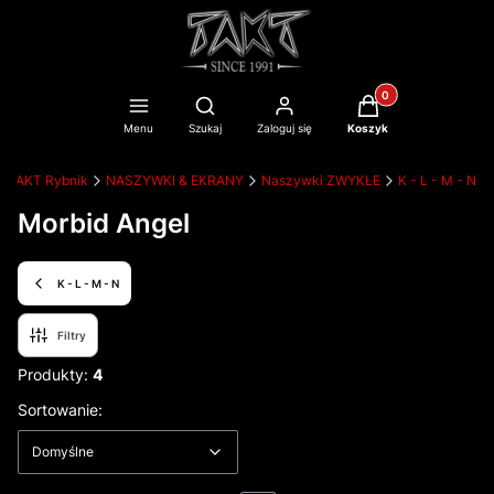
Produkty w koszyku
Otwórz wyszukiwarkę
Menu
Szukaj
Zaloguj się
Koszyk
TAKT Rybnik
NASZYWKI & EKRANY
Naszywki ZWYKŁE
K - L - M - N
Morbid Angel
K - L - M - N
Filtry
Produkty:
4
Lista produktów
Domyślne
Sortowanie:
Domyślne