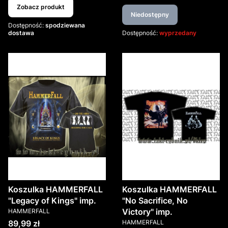
Zobacz produkt
Niedostępny
Dostępność:
spodziewana
dostawa
Dostępność:
wyprzedany
Koszulka HAMMERFALL
Koszulka HAMMERFALL
"Legacy of Kings" imp.
"No Sacrifice, No
PRODUCENT
Victory" imp.
HAMMERFALL
PRODUCENT
Cena
89,99 zł
HAMMERFALL