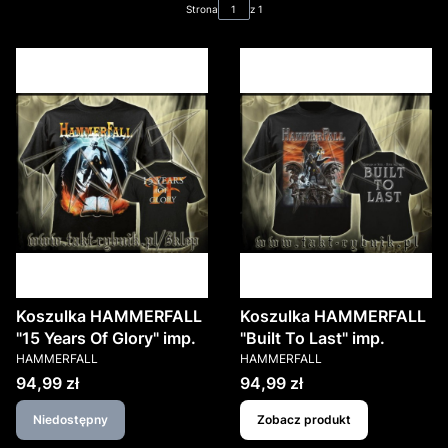
Strona
z 1
Koszulka HAMMERFALL
Koszulka HAMMERFALL
"15 Years Of Glory" imp.
"Built To Last" imp.
PRODUCENT
PRODUCENT
HAMMERFALL
HAMMERFALL
Cena
Cena
94,99 zł
94,99 zł
Niedostępny
Zobacz produkt