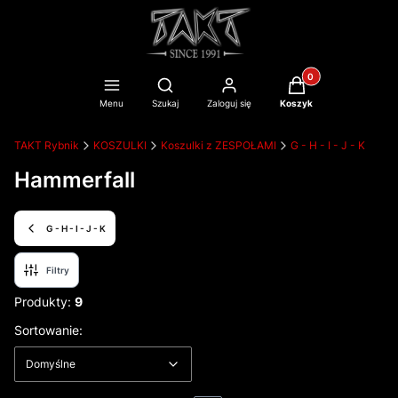
Produkty w koszyku
Otwórz wyszukiwarkę
Menu
Szukaj
Zaloguj się
Koszyk
TAKT Rybnik
KOSZULKI
Koszulki z ZESPOŁAMI
G - H - I - J - K
Hammerfall
G - H - I - J - K
Filtry
Produkty:
9
Lista produktów
Domyślne
Sortowanie:
Domyślne