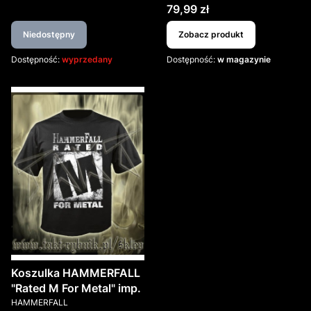
Cena
79,99 zł
Niedostępny
Zobacz produkt
Dostępność:
wyprzedany
Dostępność:
w magazynie
Koszulka HAMMERFALL
"Rated M For Metal" imp.
PRODUCENT
HAMMERFALL