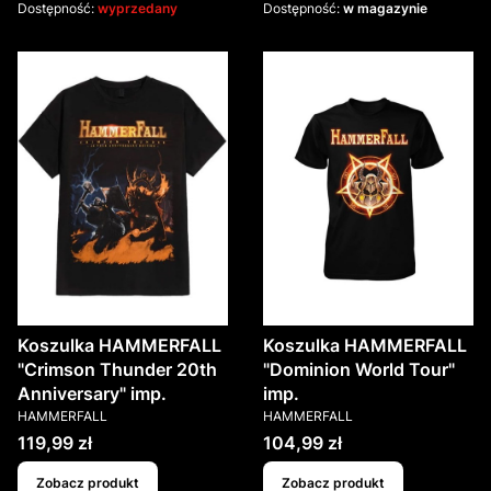
Dostępność:
wyprzedany
Dostępność:
w magazynie
Koszulka HAMMERFALL
Koszulka HAMMERFALL
"Crimson Thunder 20th
"Dominion World Tour"
Anniversary" imp.
imp.
PRODUCENT
PRODUCENT
HAMMERFALL
HAMMERFALL
Cena
Cena
119,99 zł
104,99 zł
Zobacz produkt
Zobacz produkt