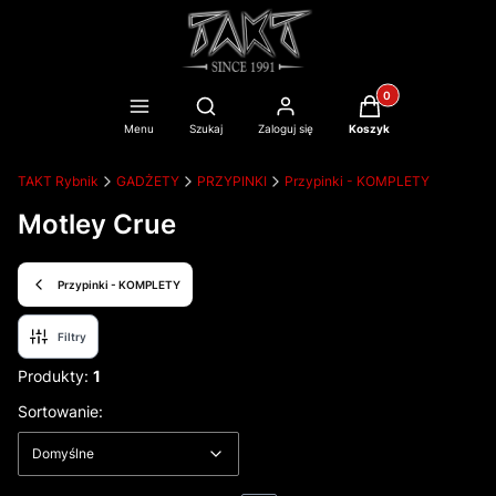
Produkty w koszyku
Otwórz wyszukiwarkę
Menu
Szukaj
Zaloguj się
Koszyk
TAKT Rybnik
GADŻETY
PRZYPINKI
Przypinki - KOMPLETY
Motley Crue
Przypinki - KOMPLETY
Filtry
Produkty:
1
Lista produktów
Domyślne
Sortowanie:
Domyślne