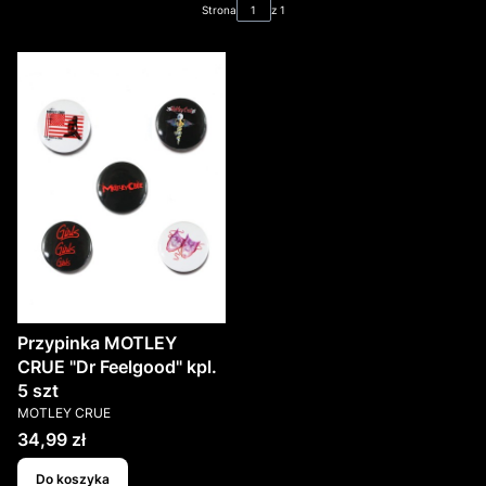
Strona
z 1
Przypinka MOTLEY
CRUE "Dr Feelgood" kpl.
5 szt
PRODUCENT
MOTLEY CRUE
Cena
34,99 zł
Do koszyka