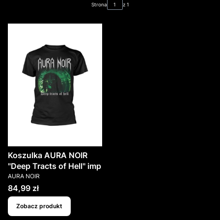
Strona
z 1
Koszulka AURA NOIR
"Deep Tracts of Hell" imp
PRODUCENT
AURA NOIR
Cena
84,99 zł
Zobacz produkt