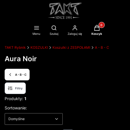
Produkty w koszyku
Otwórz wyszukiwarkę
Menu
Szukaj
Zaloguj się
Koszyk
TAKT Rybnik
KOSZULKI
Koszulki z ZESPOŁAMI
A - B - C
Aura Noir
A - B - C
Filtry
Produkty:
1
Lista produktów
Domyślne
Sortowanie:
Domyślne