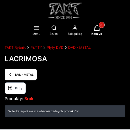
Produkty w koszyku
Otwórz wyszukiwarkę
Menu
Szukaj
Zaloguj się
Koszyk
TAKT Rybnik
PŁYTY
Płyty DVD
DVD - METAL
LACRIMOSA
DVD - METAL
Filtry
Produkty:
Brak
Lista produktów
W tej kategorii nie ma obecnie żadnych produktów