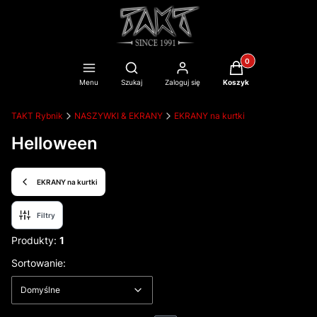
Produkty w koszyku
Otwórz wyszukiwarkę
Menu
Szukaj
Zaloguj się
Koszyk
TAKT Rybnik
NASZYWKI & EKRANY
EKRANY na kurtki
Helloween
EKRANY na kurtki
Filtry
Produkty:
1
Lista produktów
Domyślne
Sortowanie:
Domyślne