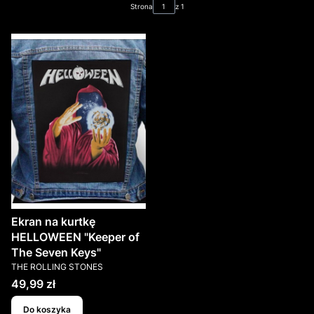
Strona
z 1
Ekran na kurtkę
HELLOWEEN "Keeper of
The Seven Keys"
PRODUCENT
THE ROLLING STONES
Cena
49,99 zł
Do koszyka