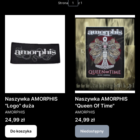
Strona
z 1
Naszywka AMORPHIS
Naszywka AMORPHIS
"Logo" duża
"Queen Of Time"
PRODUCENT
PRODUCENT
AMORPHIS
AMORPHIS
Cena
Cena
24,99 zł
24,99 zł
Do koszyka
Niedostępny