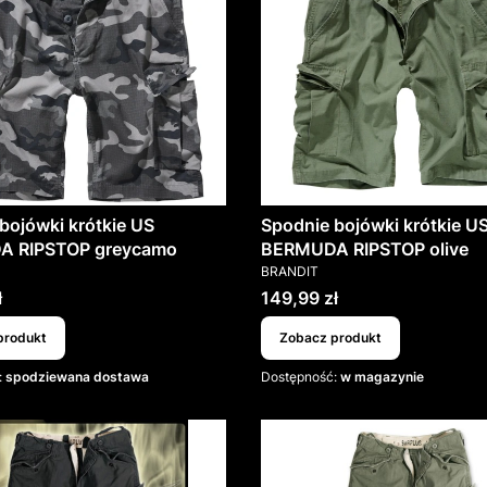
bojówki krótkie US
Spodnie bojówki krótkie U
 RIPSTOP greycamo
BERMUDA RIPSTOP olive
T
PRODUCENT
BRANDIT
Cena
ł
149,99 zł
produkt
Zobacz produkt
:
spodziewana dostawa
Dostępność:
w magazynie