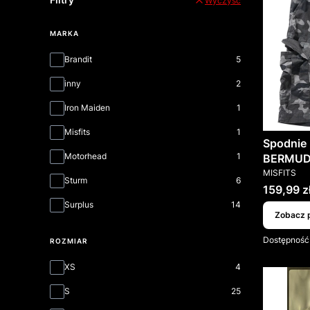
Wyczyść
MARKA
Marka
Brandit
5
inny
2
Iron Maiden
1
Misfits
1
Spodnie 
Motorhead
1
BERMUDA
PRODUCEN
MISFITS
Sturm
6
Cena
159,99 z
Surplus
14
Zobacz 
Dostępność
ROZMIAR
Rozmiar
XS
4
S
25