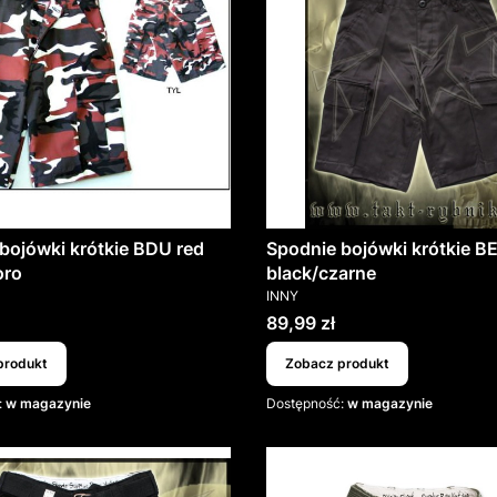
bojówki krótkie BDU red
Spodnie bojówki krótkie
oro
black/czarne
T
PRODUCENT
INNY
Cena
89,99 zł
produkt
Zobacz produkt
:
w magazynie
Dostępność:
w magazynie