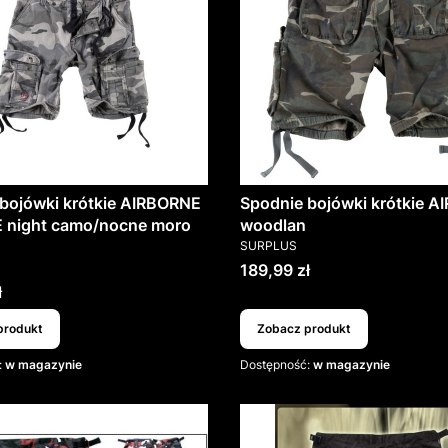
bojówki krótkie AIRBORNE
Spodnie bojówki krótkie 
 night camo/nocne moro
woodlan
PRODUCENT
SURPLUS
T
Cena
189,99 zł
ł
produkt
Zobacz produkt
:
w magazynie
Dostępność:
w magazynie