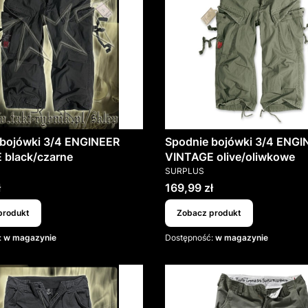
 bojówki 3/4 ENGINEER
Spodnie bojówki 3/4 ENGI
 black/czarne
VINTAGE olive/oliwkowe
T
PRODUCENT
SURPLUS
Cena
ł
169,99 zł
produkt
Zobacz produkt
:
w magazynie
Dostępność:
w magazynie