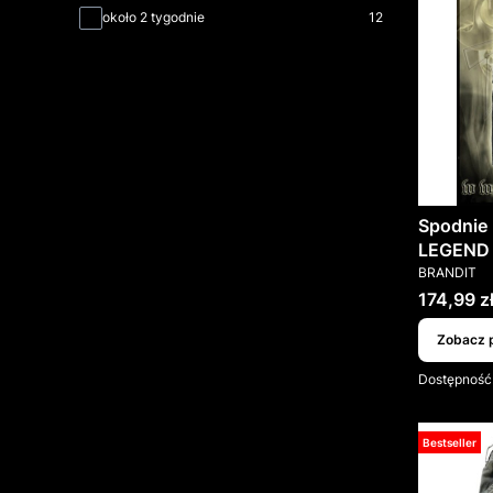
około 2 tygodnie
12
Spodnie
LEGEND 
PRODUCEN
BRANDIT
Cena
174,99 z
Zobacz 
Dostępność
Bestseller