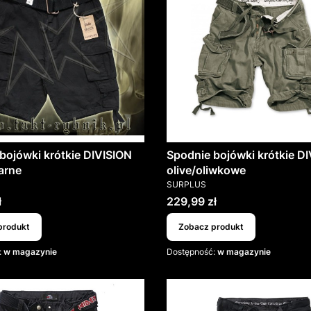
bojówki krótkie DIVISION
Spodnie bojówki krótkie D
arne
olive/oliwkowe
T
PRODUCENT
SURPLUS
Cena
ł
229,99 zł
produkt
Zobacz produkt
:
w magazynie
Dostępność:
w magazynie