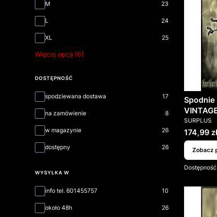
M
23
L
24
XL
25
Więcej opcji (6)
DOSTĘPNOŚĆ
Dostępność
spodziewana dostawa
17
Spodnie
VINTAGE
na zamówienie
8
PRODUCEN
SURPLUS
w magazynie
26
Cena
174,99 z
dostępny
26
Zobacz 
Dostępność
WYSYŁKA W
Wysyłka w
info tel. 601455757
10
około 48h
26