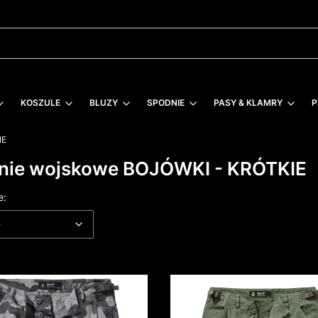
KOSZULE
BLUZY
SPODNIE
PASY & KLAMRY
P
IE
nie wojskowe BOJÓWKI - KRÓTKIE
 produktów
Domyślne
e:
e