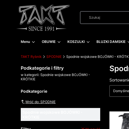
Menu
OBUWIE
KOSZULKI
BLUZKI DAMSKIE
TAKT Rybnik
SPODNIE
Spodnie wojskowe BOJÓWKI - KRÓTK
Spod
Podkategorie i filtry
w kategorii: Spodnie wojskowe BOJÓWKI -
KRÓTKIE
Lista
Sortowani
Podkategorie
Domyśln
Wróć do: SPODNIE
Spodnie wojskowe BOJÓWKI -
KRÓTKIE
Filtry