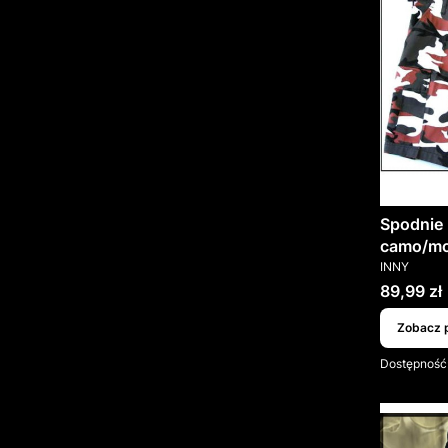
Spodnie 
camo/m
PRODUCEN
INNY
Cena
89,99 zł
Zobacz 
Dostępność