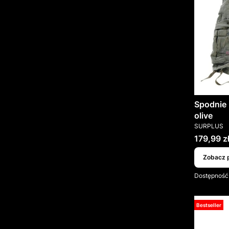
Spodnie 
olive
PRODUCEN
SURPLUS
Cena
179,99 z
Zobacz 
Dostępność
Bestseller