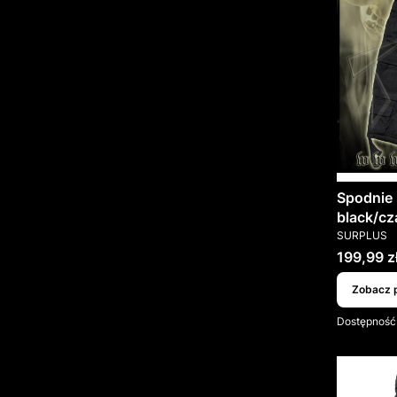
Spodnie 
black/cz
PRODUCEN
SURPLUS
Cena
199,99 z
Zobacz 
Dostępność