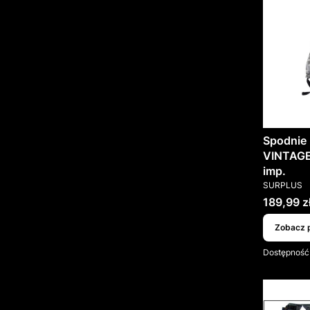
Spodnie 
VINTAGE
imp.
PRODUCEN
SURPLUS
Cena
189,99 z
Zobacz 
Dostępność