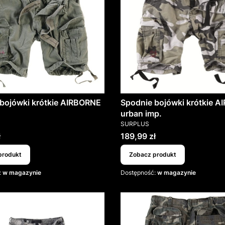
bojówki krótkie AIRBORNE
Spodnie bojówki krótkie 
urban imp.
T
PRODUCENT
SURPLUS
Cena
ł
189,99 zł
produkt
Zobacz produkt
:
w magazynie
Dostępność:
w magazynie