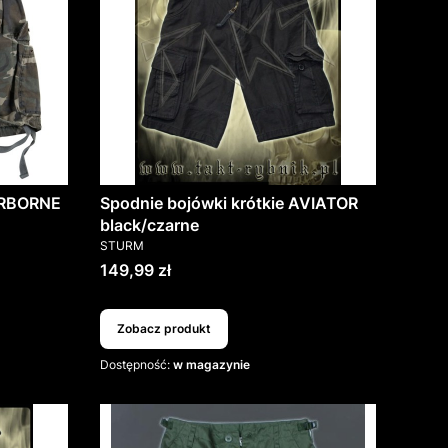
AIRBORNE
Spodnie bojówki krótkie AVIATOR
black/czarne
PRODUCENT
STURM
Cena
149,99 zł
Zobacz produkt
Dostępność:
w magazynie