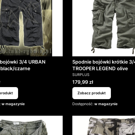
 bojówki 3/4 URBAN
Spodnie bojówki krótkie 3/
black/czarne
TROOPER LEGEND olive
T
PRODUCENT
SURPLUS
Cena
ł
179,99 zł
produkt
Zobacz produkt
:
w magazynie
Dostępność:
w magazynie