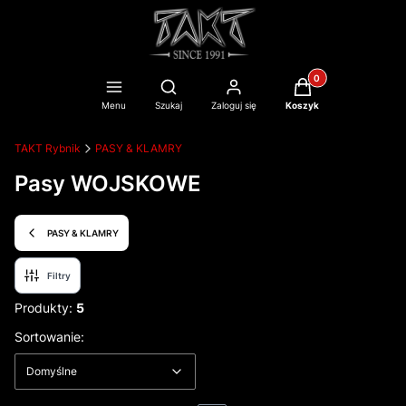
Produkty w koszyku
Otwórz wyszukiwarkę
Menu
Szukaj
Zaloguj się
Koszyk
TAKT Rybnik
PASY & KLAMRY
Pasy WOJSKOWE
PASY & KLAMRY
Filtry
Produkty:
5
Lista produktów
Domyślne
Sortowanie:
Domyślne