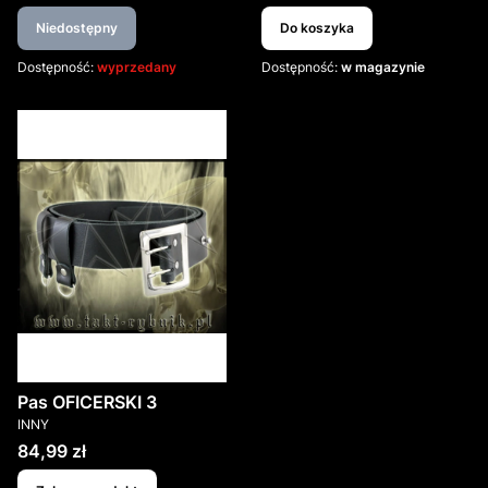
Niedostępny
Do koszyka
Dostępność:
wyprzedany
Dostępność:
w magazynie
Pas OFICERSKI 3
PRODUCENT
INNY
Cena
84,99 zł