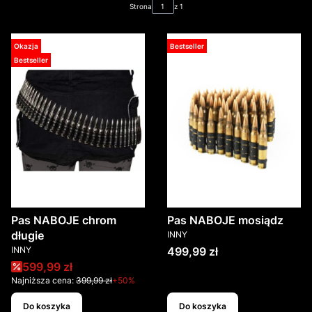
Strona
z 1
Okazja
Bestseller
Bestseller
Pas NABOJE chrom
Pas NABOJE mosiądz
PRODUCENT
długie
INNY
PRODUCENT
Cena
INNY
499,99 zł
Cena promocyjna
599,99 zł
Najniższa cena:
399,99 zł
+50%
Do koszyka
Do koszyka