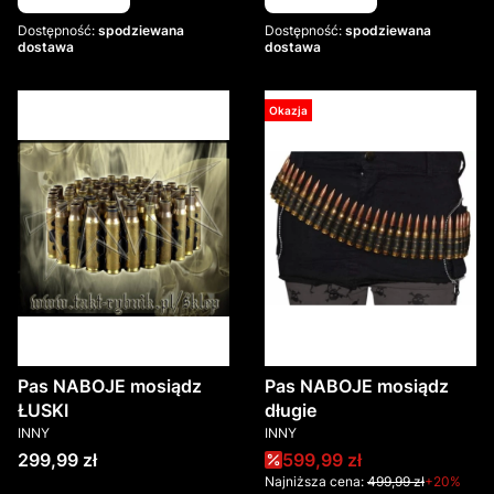
Dostępność:
spodziewana
Dostępność:
spodziewana
dostawa
dostawa
Okazja
Pas NABOJE mosiądz
Pas NABOJE mosiądz
ŁUSKI
długie
PRODUCENT
PRODUCENT
INNY
INNY
Cena
Cena promocyjna
299,99 zł
599,99 zł
Najniższa cena:
499,99 zł
+20%