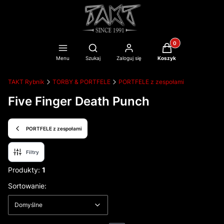
Produkty w koszyku
Otwórz wyszukiwarkę
Menu
Szukaj
Zaloguj się
Koszyk
TAKT Rybnik
TORBY & PORTFELE
PORTFELE z zespołami
Five Finger Death Punch
PORTFELE z zespołami
Filtry
Produkty:
1
Lista produktów
Domyślne
Sortowanie:
Domyślne