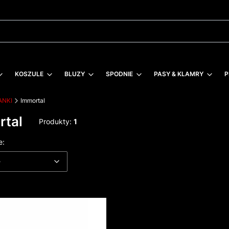
KOSZULE
BLUZY
SPODNIE
PASY & KLAMRY
P
ANKI
Immortal
rtal
Produkty:
1
 produktów
Domyślne
e:
e