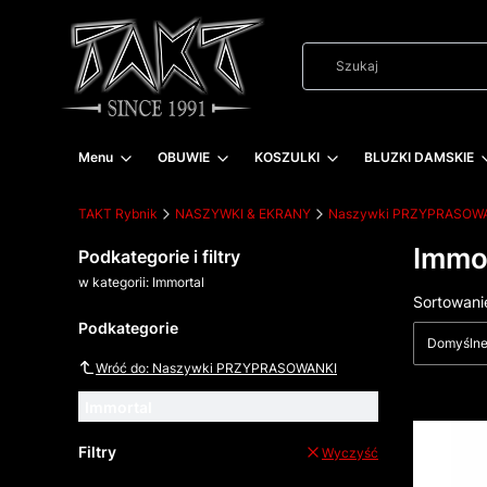
Menu
OBUWIE
KOSZULKI
BLUZKI DAMSKIE
TAKT Rybnik
NASZYWKI & EKRANY
Naszywki PRZYPRASOW
Immo
Podkategorie i filtry
w kategorii: Immortal
Lista
Sortowani
Podkategorie
Domyśln
Wróć do: Naszywki PRZYPRASOWANKI
Immortal
Filtry
Wyczyść