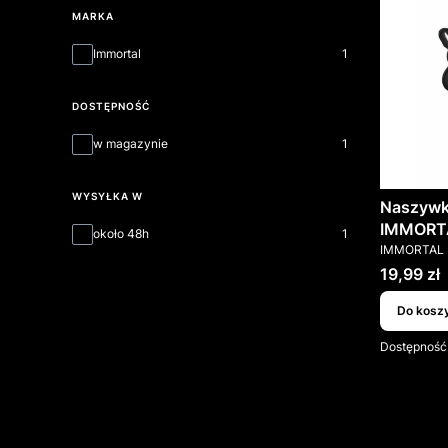
MARKA
Marka
Immortal
1
DOSTĘPNOŚĆ
Dostępność
w magazynie
1
WYSYŁKA W
Naszywk
IMMORTA
Wysyłka w
około 48h
1
PRODUCEN
IMMORTAL
Cena
19,99 zł
Do kosz
Dostępność