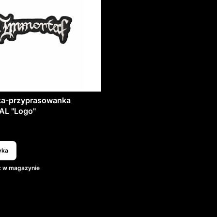
a-przyprasowanka
L "Logo"
T
yka
:
w magazynie