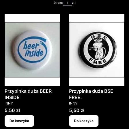
Strona
z 1
Przypinka duża BEER
Przypinka duża BSE
INSIDE
FREE.
PRODUCENT
PRODUCENT
INNY
INNY
Cena
Cena
5,50 zł
5,50 zł
Do koszyka
Do koszyka