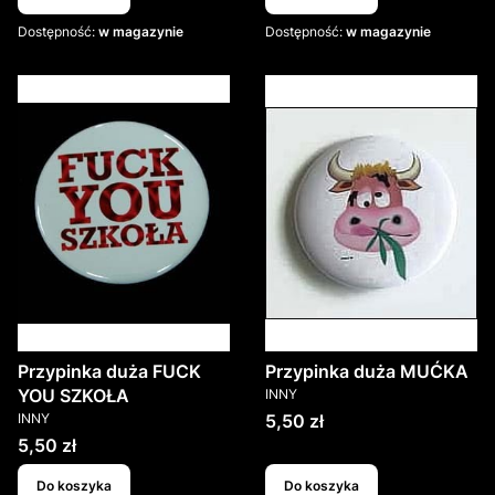
Dostępność:
w magazynie
Dostępność:
w magazynie
Przypinka duża FUCK
Przypinka duża MUĆKA
PRODUCENT
YOU SZKOŁA
INNY
PRODUCENT
Cena
INNY
5,50 zł
Cena
5,50 zł
Do koszyka
Do koszyka