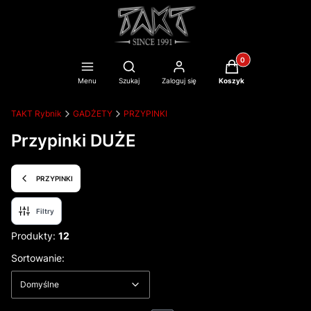
Produkty w koszyku
Otwórz wyszukiwarkę
Menu
Szukaj
Zaloguj się
Koszyk
TAKT Rybnik
GADŻETY
PRZYPINKI
Przypinki DUŻE
PRZYPINKI
Filtry
Produkty:
12
Lista produktów
Domyślne
Sortowanie:
Domyślne