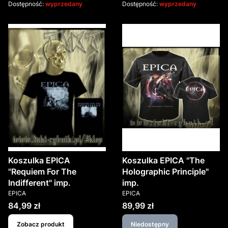
Dostępność:
wyprzedany
Dostępność:
wyprzedany
Koszulka EPICA
Koszulka EPICA "The
"Requiem For The
Holographic Principle"
Indifferent" imp.
imp.
PRODUCENT
PRODUCENT
EPICA
EPICA
Cena
Cena
84,99 zł
89,99 zł
Zobacz produkt
Niedostępny