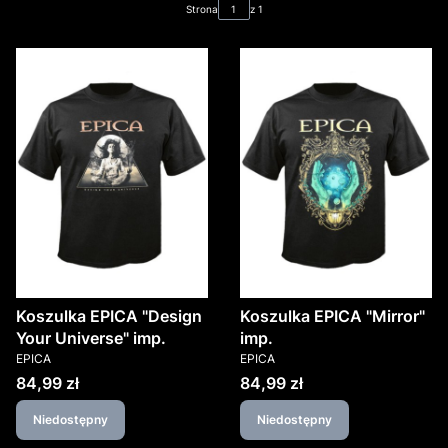
Strona
z 1
Koszulka EPICA "Design
Koszulka EPICA "Mirror"
Your Universe" imp.
imp.
PRODUCENT
PRODUCENT
EPICA
EPICA
Cena
Cena
84,99 zł
84,99 zł
Niedostępny
Niedostępny