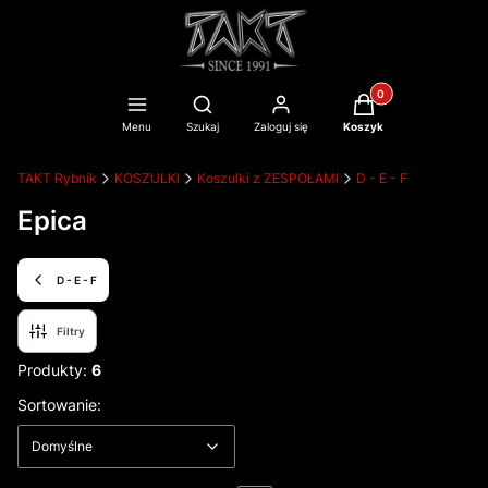
Produkty w koszyku
Otwórz wyszukiwarkę
Menu
Szukaj
Zaloguj się
Koszyk
TAKT Rybnik
KOSZULKI
Koszulki z ZESPOŁAMI
D - E - F
Epica
D - E - F
Filtry
Produkty:
6
Lista produktów
Domyślne
Sortowanie:
Domyślne