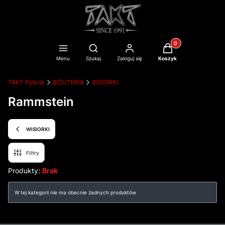
Produkty w koszyku
Otwórz wyszukiwarkę
Menu
Szukaj
Zaloguj się
Koszyk
TAKT Rybnik
BIŻUTERIA
WISIORKI
Rammstein
WISIORKI
Filtry
Produkty:
Brak
Lista produktów
W tej kategorii nie ma obecnie żadnych produktów