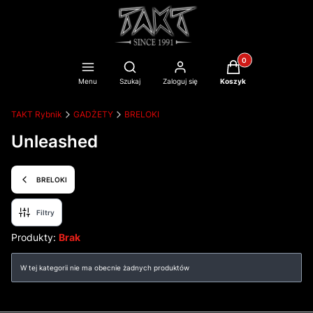
Produkty w koszyku
Otwórz wyszukiwarkę
Menu
Szukaj
Zaloguj się
Koszyk
TAKT Rybnik
GADŻETY
BRELOKI
Unleashed
BRELOKI
Filtry
Produkty:
Brak
Lista produktów
W tej kategorii nie ma obecnie żadnych produktów