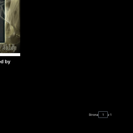
d by
Strona
z 1