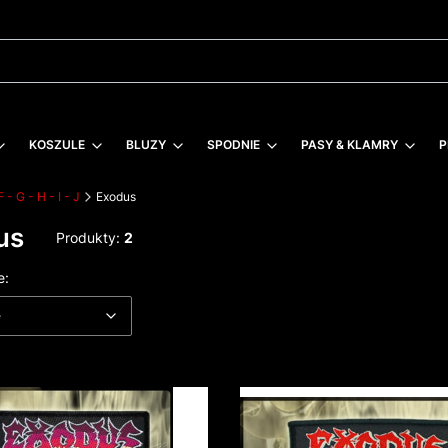
KOSZULE
BLUZY
SPODNIE
PASY & KLAMRY
P
F - G - H - I - J
Exodus
us
Produkty:
2
 produktów
Domyślne
e:
e