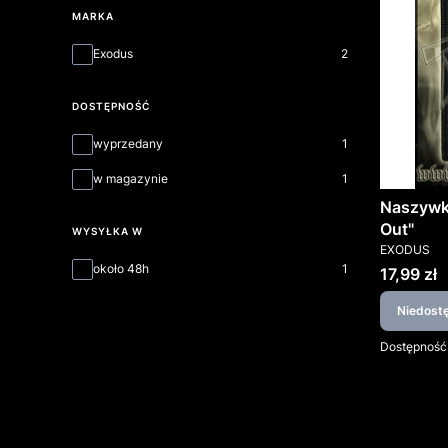
MARKA
Marka
Exodus
2
DOSTĘPNOŚĆ
Dostępność
wyprzedany
1
w magazynie
1
Naszywk
Out"
WYSYŁKA W
PRODUCEN
EXODUS
Wysyłka w
około 48h
1
Cena
17,99 zł
Niedost
Dostępność