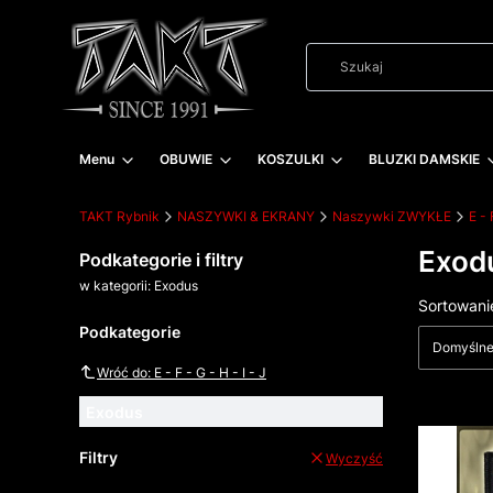
Menu
OBUWIE
KOSZULKI
BLUZKI DAMSKIE
TAKT Rybnik
NASZYWKI & EKRANY
Naszywki ZWYKŁE
E - 
Exod
Podkategorie i filtry
w kategorii: Exodus
Lista
Sortowani
Podkategorie
Domyśln
Wróć do: E - F - G - H - I - J
Exodus
Filtry
Wyczyść