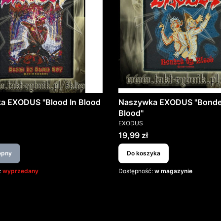
a EXODUS "Blood In Blood
Naszywka EXODUS "Bonde
Blood"
T
PRODUCENT
EXODUS
Cena
19,99 zł
ępny
Do koszyka
:
wyprzedany
Dostępność:
w magazynie