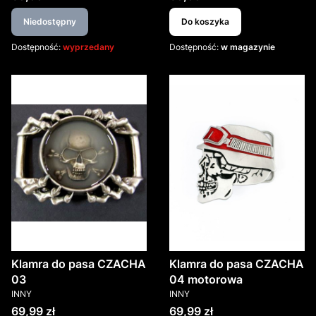
Niedostępny
Do koszyka
Dostępność:
wyprzedany
Dostępność:
w magazynie
Klamra do pasa CZACHA
Klamra do pasa CZACHA
03
04 motorowa
PRODUCENT
PRODUCENT
INNY
INNY
Cena
Cena
69,99 zł
69,99 zł