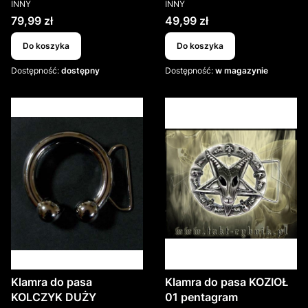
PRODUCENT
PRODUCENT
INNY
INNY
Cena
Cena
79,99 zł
49,99 zł
Do koszyka
Do koszyka
Dostępność:
dostępny
Dostępność:
w magazynie
Klamra do pasa
Klamra do pasa KOZIOŁ
KOLCZYK DUŻY
01 pentagram