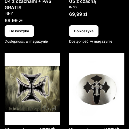
04 z czachami + PAS
05 z czachą
PRODUCENT
GRATIS
INNY
PRODUCENT
Cena
INNY
69,99 zł
Cena
69,99 zł
Do koszyka
Do koszyka
Dostępność:
w magazynie
Dostępność:
w magazynie