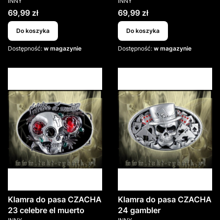
INNY
INNY
Cena
Cena
69,99 zł
69,99 zł
Do koszyka
Do koszyka
Dostępność:
w magazynie
Dostępność:
w magazynie
Klamra do pasa CZACHA
Klamra do pasa CZACHA
23 celebre el muerto
24 gambler
PRODUCENT
PRODUCENT