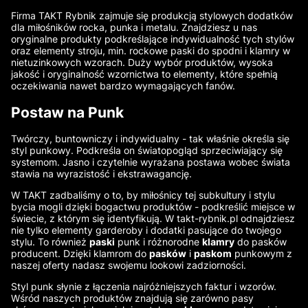
Firma TAKT Rybnik zajmuje się produkcją stylowych dodatków
dla miłośników rocka, punka i metalu. Znajdziesz u nas
oryginalne produkty podkreślające indywidualność tych stylów
oraz elementy stroju, min. rockowe paski do spodni i klamry w
nietuzinkowych wzorach. Duży wybór produktów, wysoka
jakość i oryginalność wzornictwa to elementy, które spełnią
oczekiwania nawet bardzo wymagających fanów.
Postaw na Punk
Twórczy, buntowniczy i indywidualny - tak właśnie określa się
styl punkowy. Podkreśla on światopogląd sprzeciwiający się
systemom. Jasno i czytelnie wyrażana postawa wobec świata
stawia na wyrazistość i ekstrawagancję.
W TAKT zadbaliśmy o to, by miłośnicy tej subkultury i stylu
bycia mogli dzięki bogactwu produktów - podkreślić miejsce w
świecie, z którym się identyfikują. W takt-rybnik.pl odnajdziesz
nie tylko elementy garderoby i dodatki pasujące do twojego
stylu. To również
paski
punk i różnorodne
klamry
do pasków
producent. Dzięki klamrom do
pasków
i
paskom
punkowym z
naszej oferty nadasz swojemu lookowi zadziorności.
Styl punk słynie z łączenia najróżniejszych faktur i wzorów.
Wśród naszych produktów znajdują się zarówno pasy