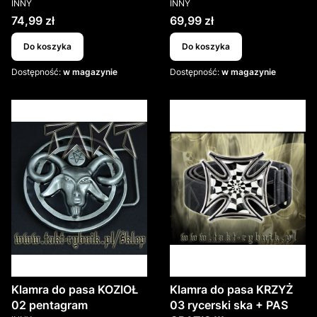
PRODUCENT
PRODUCENT
INNY
INNY
Cena
Cena
74,99 zł
69,99 zł
Do koszyka
Do koszyka
Dostępność:
w magazynie
Dostępność:
w magazynie
Klamra do pasa KOZIOŁ
Klamra do pasa KRZYŻ
02 pentagram
03 rycerski ska + PAS