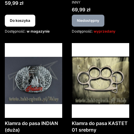
PRODUCENT
Cena
59,99 zł
INNY
Cena
69,99 zł
Do koszyka
Niedostępny
Dostępność:
w magazynie
Dostępność:
wyprzedany
Klamra do pasa INDIAN
Klamra do pasa KASTET
(duża)
01 srebrny