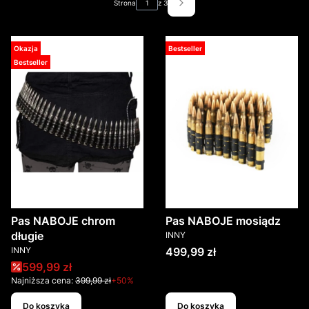
Strona
z 3
Następne produkty
Okazja
Bestseller
Bestseller
Pas NABOJE chrom
Pas NABOJE mosiądz
PRODUCENT
długie
INNY
PRODUCENT
Cena
INNY
499,99 zł
Cena promocyjna
599,99 zł
Najniższa cena:
399,99 zł
+50%
Do koszyka
Do koszyka