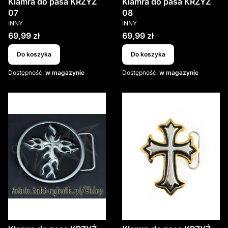
Klamra do pasa KRZYŻ
Klamra do pasa KRZYŻ
07
08
PRODUCENT
PRODUCENT
INNY
INNY
Cena
Cena
69,99 zł
69,99 zł
Do koszyka
Do koszyka
Dostępność:
w magazynie
Dostępność:
w magazynie