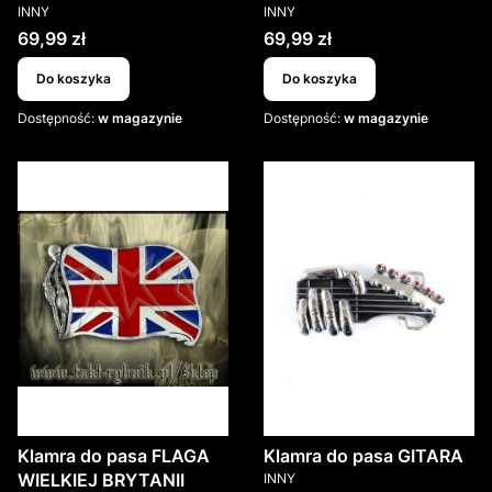
PRODUCENT
PRODUCENT
INNY
INNY
Cena
Cena
69,99 zł
69,99 zł
Do koszyka
Do koszyka
Dostępność:
w magazynie
Dostępność:
w magazynie
Klamra do pasa FLAGA
Klamra do pasa GITARA
PRODUCENT
WIELKIEJ BRYTANII
INNY