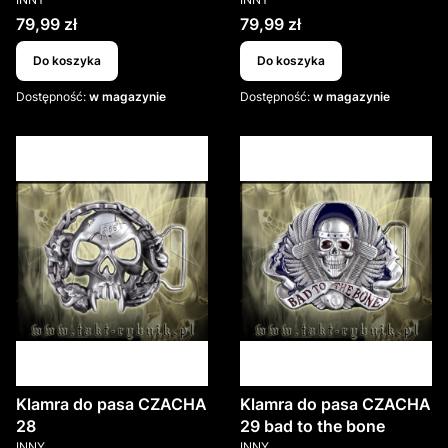
Cena
Cena
79,99 zł
79,99 zł
Do koszyka
Do koszyka
Dostępność:
w magazynie
Dostępność:
w magazynie
Klamra do pasa CZACHA
Klamra do pasa CZACHA
28
29 bad to the bone
PRODUCENT
PRODUCENT
INNY
INNY