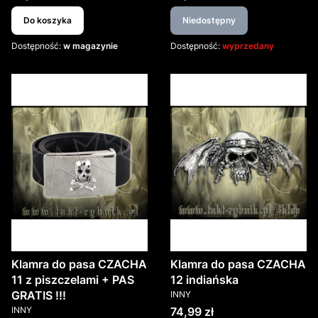
Do koszyka
Niedostępny
Dostępność:
w magazynie
Dostępność:
wyprzedany
Klamra do pasa CZACHA
Klamra do pasa CZACHA
11 z piszczelami + PAS
12 indiańska
PRODUCENT
GRATIS !!!
INNY
PRODUCENT
Cena
INNY
74,99 zł