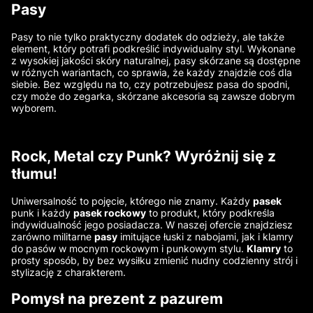
Pasy
Pasy to nie tylko praktyczny dodatek do odzieży, ale także
element, który potrafi podkreślić indywidualny styl. Wykonane
z wysokiej jakości skóry naturalnej, pasy skórzane są dostępne
w różnych wariantach, co sprawia, że każdy znajdzie coś dla
siebie. Bez względu na to, czy potrzebujesz pasa do spodni,
czy może do zegarka, skórzane akcesoria są zawsze dobrym
wyborem.
Rock, Metal czy Punk? Wyróżnij się z
tłumu!
Uniwersalność to pojęcie, którego nie znamy. Każdy
pasek
punk i każdy
pasek rockowy
to produkt, który podkreśla
indywidualność jego posiadacza. W naszej ofercie znajdziesz
zarówno militarne
pasy
imitujące łuski z nabojami, jak i klamry
do pasów w mocnym rockowym i punkowym stylu.
Klamry
to
prosty sposób, by bez wysiłku zmienić nudny codzienny strój i
stylizację z charakterem.
Pomysł na prezent z pazurem