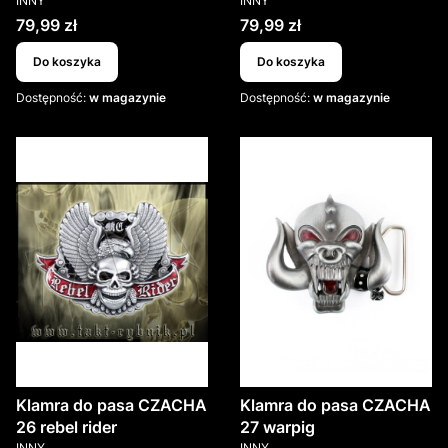
INNY
INNY
Cena
Cena
79,99 zł
79,99 zł
Do koszyka
Do koszyka
Dostępność:
w magazynie
Dostępność:
w magazynie
Klamra do pasa CZACHA
Klamra do pasa CZACHA
26 rebel rider
27 warpig
PRODUCENT
PRODUCENT
INNY
INNY