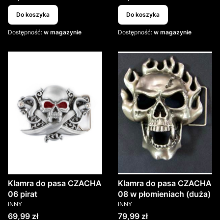
Do koszyka
Do koszyka
Dostępność:
w magazynie
Dostępność:
w magazynie
Klamra do pasa CZACHA
Klamra do pasa CZACHA
06 pirat
08 w płomieniach (duża)
PRODUCENT
PRODUCENT
INNY
INNY
Cena
Cena
69,99 zł
79,99 zł