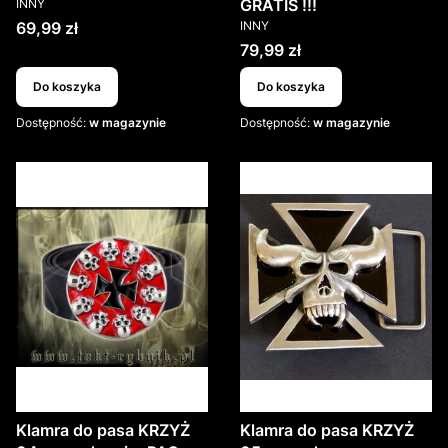
PRODUCENT
GRATIS !!!
INNY
PRODUCENT
Cena
69,99 zł
INNY
Cena
79,99 zł
Do koszyka
Do koszyka
Dostępność:
w magazynie
Dostępność:
w magazynie
Klamra do pasa KRZYŻ
Klamra do pasa KRZYŻ