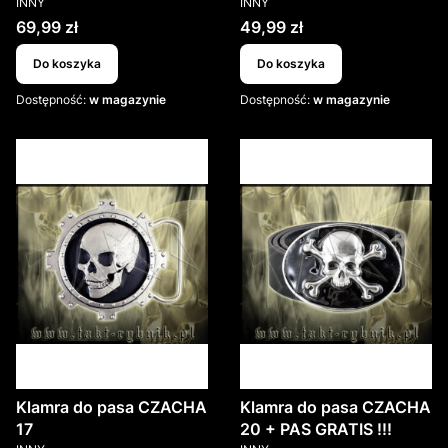
INNY
INNY
Cena
Cena
69,99 zł
49,99 zł
Do koszyka
Do koszyka
Dostępność:
w magazynie
Dostępność:
w magazynie
Klamra do pasa CZACHA
Klamra do pasa CZACHA
17
20 + PAS GRATIS !!!
PRODUCENT
PRODUCENT