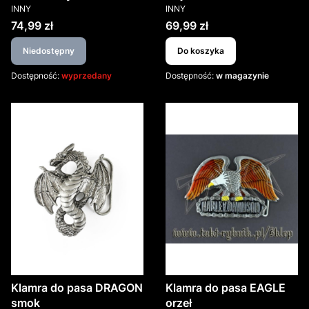
PRODUCENT
PRODUCENT
INNY
INNY
Cena
Cena
74,99 zł
69,99 zł
Niedostępny
Do koszyka
Dostępność:
wyprzedany
Dostępność:
w magazynie
Klamra do pasa DRAGON
Klamra do pasa EAGLE
smok
orzeł