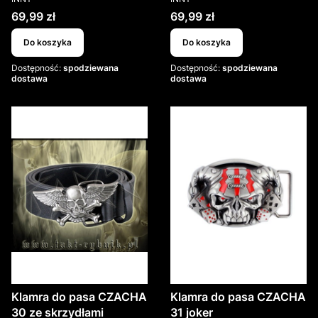
Cena
Cena
69,99 zł
69,99 zł
Do koszyka
Do koszyka
Dostępność:
spodziewana
Dostępność:
spodziewana
dostawa
dostawa
Klamra do pasa CZACHA
Klamra do pasa CZACHA
30 ze skrzydłami
31 joker