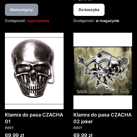
Niedostępny
Do koszyka
Dostępność:
wyprzedany
Dostępność:
w magazynie
Klamra do pasa CZACHA
Klamra do pasa CZACHA
01
02 joker
PRODUCENT
PRODUCENT
INNY
INNY
Cena
Cena
69,99 zł
69,99 zł