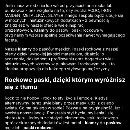
Jeśli masz w rodzinie lub wśród przyjaciół fana rocka lub
punkowca - bez względu na to, czy słucha ACDC, IRON
MAIDEN, METALLICA , SLAYER innego zespołu bądź lubuje się
w mocnych i nietuzinkowych dodatkach - z pewnością
znajdziesz w naszej ofercie wiele inspiracji
prezentowych.
Klamry
do pasów i paski rockowe w
oryginalnym wzorze spełnią oczekiwania nawet wymagającego
faceta.
Nasze
klamry
do pasków męskich i paski rockowe z naszej
oferty dzięki wysokiej jakości materiałom, dbałości o
szczegóły, dokładnemu profilowaniu oraz bogactwu wielu
nietuzinkowych wzorów w punkowym i rockowym stylu to
idealna propozycja dla każdego stylowego mężczyzny.
Rockowe paski, dzięki którym wyróżnisz
się z tłumu
Rock to nie hobby - rock to styl życia i emocje. Kiedyś
alternatywny, teraz uwielbiany przez masy ludzi z całego
świata. Co ma takiego w sobie? Pozwala na oryginalność, luz i
swoistą nonszalancję. Podkreśla styl bycia, myślenia i siłę
charakteru. Jednym ze stałych elementów stylu rockowego
oprócz skórzanych dodatków jest metal -
klamry
do
pasków
męskich i
paski rockowe
.