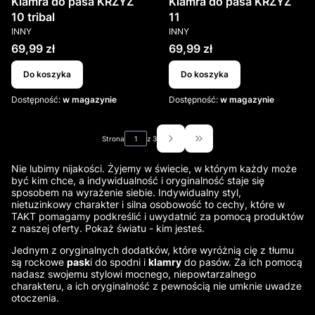
Klamra do pasa KRZYŻ
Klamra do pasa KRZYŻ
10 tribal
11
PRODUCENT
PRODUCENT
INNY
INNY
Cena
Cena
69,99 zł
69,99 zł
Do koszyka
Do koszyka
Dostępność:
w magazynie
Dostępność:
w magazynie
Strona
z 3
Przejdź do ostatniej strony
Nie lubimy nijakości. Żyjemy w świecie, w którym każdy może
być kim chce, a indywidualność i oryginalność staje się
sposobem na wyrażenie siebie. Indywidualny styl,
nietuzinkowy charakter i silna osobowość to cechy, które w
TAKT pomagamy podkreślić i uwydatnić za pomocą produktów
z naszej oferty. Pokaż światu - kim jesteś.
Jednym z oryginalnych dodatków, które wyróżnią cię z tłumu
są rockowe
pask
i do spodni i
klamry
do pasów. Za ich pomocą
nadasz swojemu stylowi mocnego, niepowtarzalnego
charakteru, a ich oryginalność z pewnością nie umknie uwadze
otoczenia.