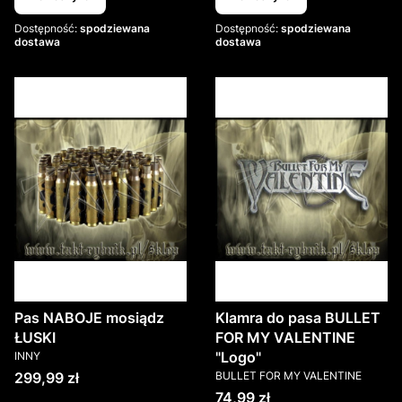
Dostępność:
spodziewana
Dostępność:
spodziewana
dostawa
dostawa
Pas NABOJE mosiądz
Klamra do pasa BULLET
ŁUSKI
FOR MY VALENTINE
PRODUCENT
"Logo"
INNY
PRODUCENT
Cena
299,99 zł
BULLET FOR MY VALENTINE
Cena
74,99 zł