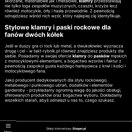
skórzane, materiałowe jak i metalowe,
klamry
przedstawiają
nie tylko loga zespołów muzycznych, czaszki, krzyże lecz
również motocykle, orły i hasła przewodnie. Z pewnością
odnajdziesz wśród nich wzór, który najlepiej cię identyfikuje.
Stylowe klamry i paski rockowe dla
fanów dwóch kółek
Jeśli w duszy gra ci rock lub metal, a dwukołowiec wyznacza
drogę i cel - w takt-rybnik.pl również znajdziesz produkty dla
siebie. Posiadamy w swojej ofercie
klamry
do
pasków
męskich
z motocyklowymi elementami, a bogactwo wzorów i faktur z
pewnością zaspokoi gusta każdego harleyowca z krwi i kości i
motocyklowego fana.
Jako producent dedykowanych dla stylu rockowego,
metalowego i punkowego ubrań, dodatków i elementów
garderoby - przykładamy ogromną wagę do jakości obsługi,
oferowanych produktów oraz bogactwa wyboru. Dokładamy
wszelkich starań, abyś odnalazł u nas to, czego szukasz.
Sklep internetowy
Shoper.pl
Menu