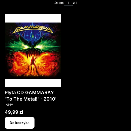
Strona
z 1
Płyta CD GAMMARAY
"To The Metal!" - 2010'
PRODUCENT
INNY
Cena
49,99 zł
Do koszyka