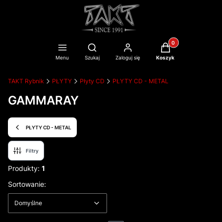
Produkty w koszyku
Otwórz wyszukiwarkę
Menu
Szukaj
Zaloguj się
Koszyk
TAKT Rybnik
PŁYTY
Płyty CD
PŁYTY CD - METAL
GAMMARAY
PŁYTY CD - METAL
Filtry
Produkty:
1
Lista produktów
Domyślne
Sortowanie:
Domyślne