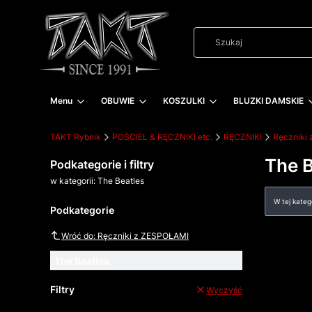
Menu
OBUWIE
KOSZULKI
BLUZKI DAMSKIE
TAKT Rybnik
POŚCIEL & RĘCZNIKI etc.
RĘCZNIKI
Ręczniki
The B
Podkategorie i filtry
w kategorii: The Beatles
Lista
W tej kate
Podkategorie
Wróć do: Ręczniki z ZESPOŁAMI
The Beatles
Filtry
Wyczyść