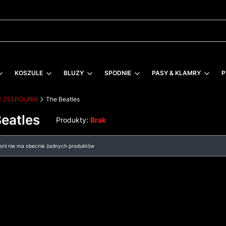
KOSZULE
BLUZY
SPODNIE
PASY & KLAMRY
P
 z ZESPOŁAMI
The Beatles
eatles
Produkty:
Brak
 produktów
gorii nie ma obecnie żadnych produktów