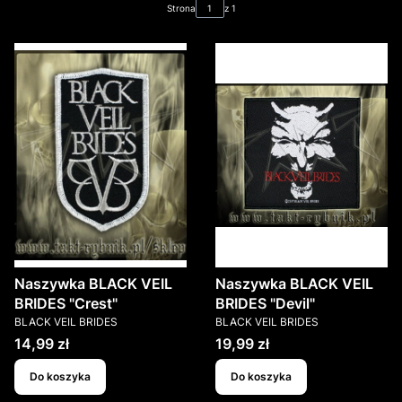
Strona
z 1
Naszywka BLACK VEIL
Naszywka BLACK VEIL
BRIDES "Crest"
BRIDES "Devil"
PRODUCENT
PRODUCENT
BLACK VEIL BRIDES
BLACK VEIL BRIDES
Cena
Cena
14,99 zł
19,99 zł
Do koszyka
Do koszyka