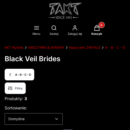
Produkty w koszyku
Otwórz wyszukiwarkę
Menu
Szukaj
Zaloguj się
Koszyk
TAKT Rybnik
NASZYWKI & EKRANY
Naszywki ZWYKŁE
A - B - C - D
Black Veil Brides
A - B - C - D
Filtry
Produkty:
3
Lista produktów
Domyślne
Sortowanie:
Domyślne