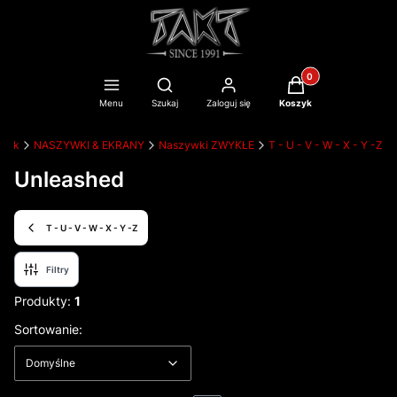
Produkty w koszyku
Otwórz wyszukiwarkę
Menu
Szukaj
Zaloguj się
Koszyk
bnik
NASZYWKI & EKRANY
Naszywki ZWYKŁE
T - U - V - W - X - Y -Z
Unleashed
T - U - V - W - X - Y -Z
Filtry
Produkty:
1
Lista produktów
Domyślne
Sortowanie:
Domyślne