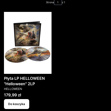
Strona
z 1
Płyta LP HELLOWEEN
"Helloween" 2LP
PRODUCENT
HELLOWEEN
Cena
179,99 zł
Do koszyka