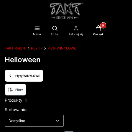
Produkty w koszyku
Otwórz wyszukiwarkę
Menu
Szukaj
Zaloguj się
Koszyk
TAKT Rybnik
PŁYTY
Płyty WINYLOWE
Helloween
Płyty WINYLOWE
Filtry
Produkty:
1
Lista produktów
Domyślne
Sortowanie:
Domyślne