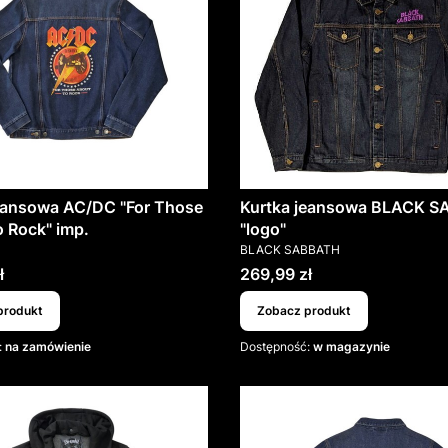
eansowa AC/DC "For Those
Kurtka jeansowa BLACK 
 Rock" imp.
"logo"
T
PRODUCENT
BLACK SABBATH
Cena
ł
269,99 zł
produkt
Zobacz produkt
:
na zamówienie
Dostępność:
w magazynie