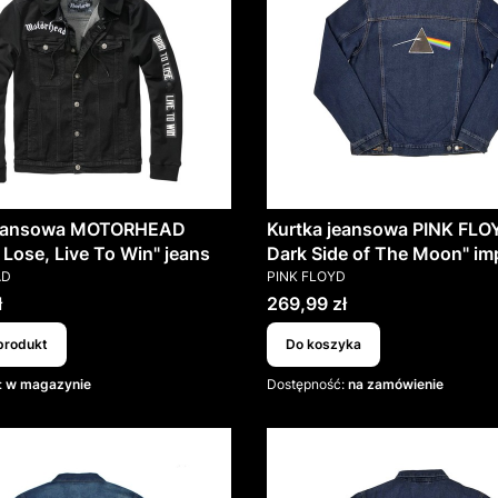
jeansowa MOTORHEAD
Kurtka jeansowa PINK FLO
 Lose, Live To Win" jeans
Dark Side of The Moon" im
T
PRODUCENT
AD
PINK FLOYD
Cena
ł
269,99 zł
produkt
Do koszyka
:
w magazynie
Dostępność:
na zamówienie