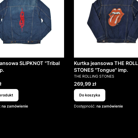
eansowa SLIPKNOT "Tribal
Kurtka jeansowa THE ROL
p.
STONES "Tongue" imp.
T
PRODUCENT
THE ROLLING STONES
Cena
ł
269,99 zł
produkt
Do koszyka
:
na zamówienie
Dostępność:
na zamówienie