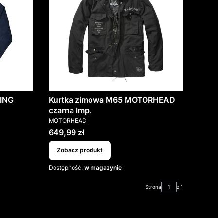
LING
Kurtka zimowa M65 MOTORHEAD
czarna imp.
PRODUCENT
MOTORHEAD
Cena
649,99 zł
Zobacz produkt
Dostępność:
w magazynie
Strona
z 1