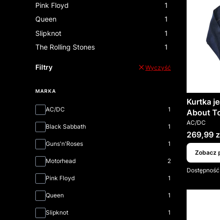
Pink Floyd
1
Queen
1
Slipknot
1
The Rolling Stones
1
Filtry
Wyczyść
MARKA
Kurtka j
Marka
AC/DC
1
About To
PRODUCEN
AC/DC
Black Sabbath
1
Cena
269,99 z
Guns'n'Roses
1
Zobacz 
Motorhead
2
Dostępność
Pink Floyd
1
Queen
1
Slipknot
1