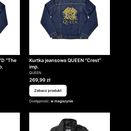
YD "The
Kurtka jeansowa QUEEN "Crest"
p.
imp.
PRODUCENT
QUEEN
Cena
269,99 zł
Zobacz produkt
Dostępność:
w magazynie