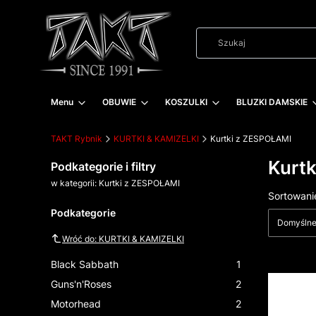
Menu
OBUWIE
KOSZULKI
BLUZKI DAMSKIE
TAKT Rybnik
KURTKI & KAMIZELKI
Kurtki z ZESPOŁAMI
Kurt
Podkategorie i filtry
w kategorii: Kurtki z ZESPOŁAMI
Lista
Sortowani
Podkategorie
Domyśln
Wróć do: KURTKI & KAMIZELKI
Black Sabbath
1
Guns'n'Roses
2
Motorhead
2