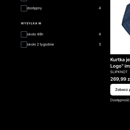
dostępny
4
WYSYŁKA W
Wysyłka w
około 48h
4
około 2 tygodnie
5
Kurtka j
Logo" im
PRODUCEN
SLIPKNOT
Cena
269,99 z
Zobacz 
Dostępność