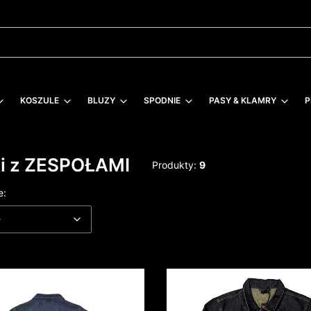
KOSZULE
BLUZY
SPODNIE
PASY & KLAMRY
P
ki z ZESPOŁAMI
Produkty:
9
 produktów
Domyślne
e:
e