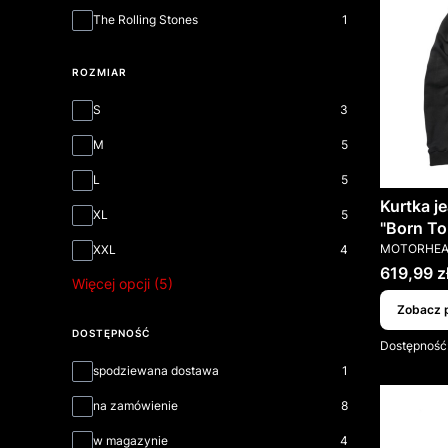
The Rolling Stones
1
ROZMIAR
Rozmiar
S
3
M
5
L
5
Kurtka 
XL
5
"Born To
PRODUCEN
MOTORHE
XXL
4
Cena
619,99 z
Więcej opcji (5)
Zobacz 
DOSTĘPNOŚĆ
Dostępność
Dostępność
spodziewana dostawa
1
na zamówienie
8
w magazynie
4