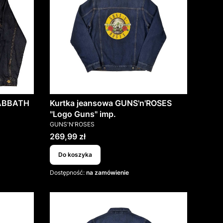
SABBATH
Kurtka jeansowa GUNS'n'ROSES
"Logo Guns" imp.
PRODUCENT
GUNS'N'ROSES
Cena
269,99 zł
Do koszyka
Dostępność:
na zamówienie